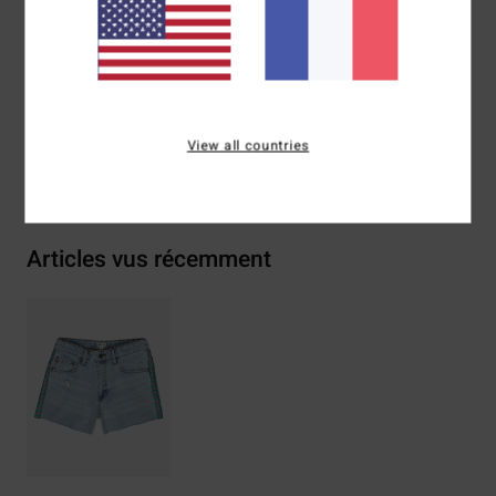
Composition
[Matière principale] 100% coton
Traçabilité du produit (Loi Agec)
View all countries
Livraison & Retours
Articles vus récemment