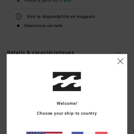
Prévue à partir du
10 août
Voir la disponibilité en magasin
Sélectionnez une taille
Details & caractéristiques
Short en denim Bleu Femme
Style
BL000173
Code couleur
bzrw
Caractéristiques
Coupe :
regular
Welcome!
Taille :
10"/25,4 cm, Entrejambe : 2"/5 cm
Choose your ship-to country
Fermeture éclair avec fermeture à braguette, Conception
à 5 poches
Bords bruts, ourlet effiloché