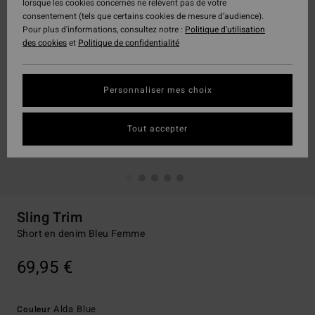
lorsque les cookies concernés ne relèvent pas de votre
consentement (tels que certains cookies de mesure d’audience).
Pour plus d'informations, consultez notre :
Politique d'utilisation
des cookies
et
Politique de confidentialité
Personnaliser mes choix
Tout accepter
Sling Trim
Short en denim Bleu Femme
69,95 €
Alda Blue
Couleur