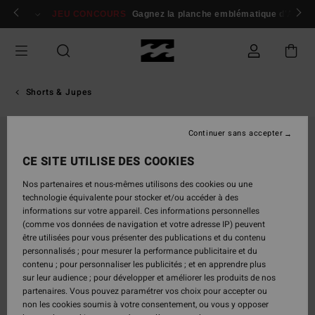
Passer
 membres
Se connecter / s'inscrire
JEU CONCOURS
Gagnez la planche emblématique d'Andy I
à
l'information
sur
le
produit
Shorts & Jupes
Continuer sans accepter
CE SITE UTILISE DES COOKIES
Nos partenaires et nous-mêmes utilisons des cookies ou une
technologie équivalente pour stocker et/ou accéder à des
informations sur votre appareil. Ces informations personnelles
(comme vos données de navigation et votre adresse IP) peuvent
être utilisées pour vous présenter des publications et du contenu
personnalisés ; pour mesurer la performance publicitaire et du
contenu ; pour personnaliser les publicités ; et en apprendre plus
sur leur audience ; pour développer et améliorer les produits de nos
partenaires. Vous pouvez paramétrer vos choix pour accepter ou
non les cookies soumis à votre consentement, ou vous y opposer