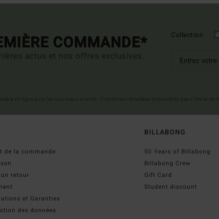
Collection
REMIÈRE COMMANDE*
ières actus et nos offres exclusives.
 valable en ligne pour les nouveaux inscrits - Conditions détaillées disponibles dans l'email de
BILLABONG
ut de la commande
50 Years of Billabong
ison
Billabong Crew
 un retour
Gift Card
ment
Student discount
ations et Garanties
ection des données