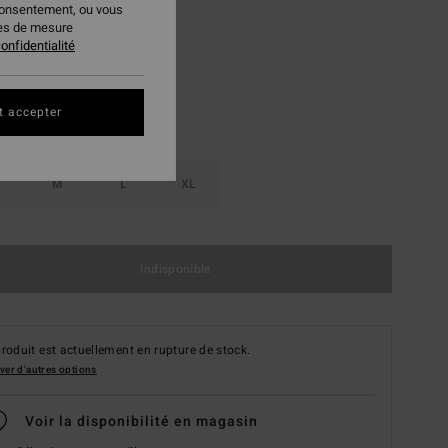
consentement, ou vous
Emerald Bay
ur
ies de mesure
onfidentialité
t accepter
M
L
XL
Indisponible
roduit est actuellement en rupture de stock.
ver d'autres options
Voir la disponibilité en magasin