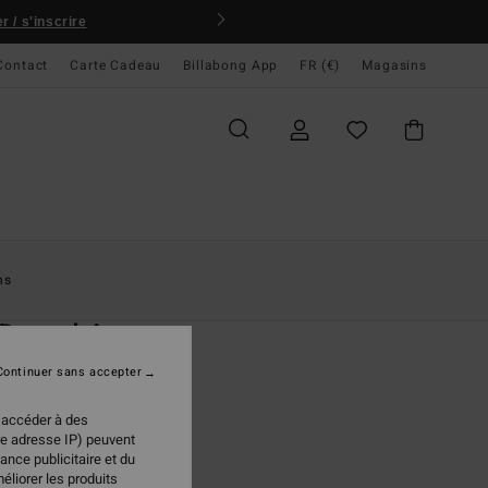
 / s'inscrire
Contact
Carte Cadeau
Billabong App
FR (€)
Magasins
ccueil
Femme
Swim
Hauts De Bikini
ns
O
 Dazed Ava
de bikini Vert Femme
Continuer sans accepter
ONUS
 accéder à des
95 €
re adresse IP) peuvent
ance publicitaire et du
éliorer les produits