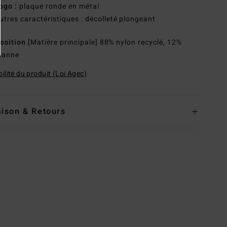
ogo :
plaque ronde en métal
utres caractéristiques : décolleté plongeant
osition
[Matière principale] 88% nylon recyclé, 12%
hanne
ilité du produit (Loi Agec)
aison & Retours