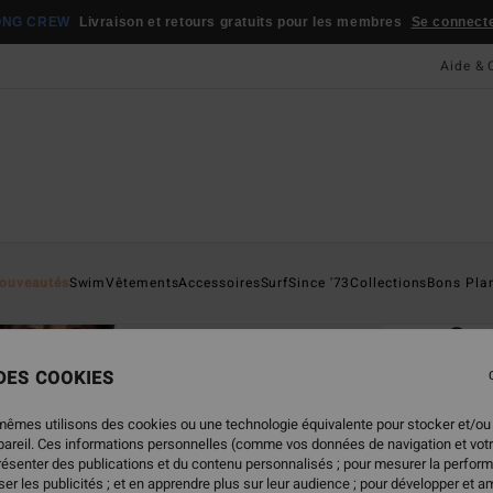
ONG CREW
Livraison et retours gratuits pour les membres
Se connecter
Aide & 
Page D'a
ouveautés
Swim
Vêtements
Accessoires
Surf
Since '73
Collections
Bons Pla
ÉC
So
Haut 
 DES COOKIES
ECO-B
mêmes utilisons des cookies ou une technologie équivalente pour stocker et/ou
49,
ppareil. Ces informations personnelles (comme vos données de navigation et vot
présenter des publications et du contenu personnalisés ; pour mesurer la perform
er les publicités ; et en apprendre plus sur leur audience ; pour développer et am