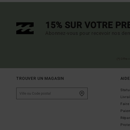
15% SUR VOTRE P
Abonnez-vous pour recevoir nos dern
(*) Offre
TROUVER UN MAGASIN
AIDE
Stat
Livra
Faire
Paie
Répar
Prot