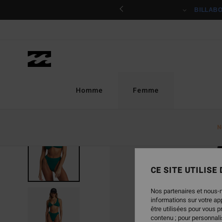
Passer
ciper
BILLAB
à
l'information
sur
le
produit
Homme
Femme
N
RUPTURE DE STOCK
CE SITE UTILISE
Nos partenaires et nous-
informations sur votre a
être utilisées pour vous 
contenu ; pour personnalis