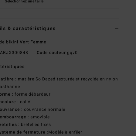
Sélectionnez une taille
ils & caractéristiques
de bikini Vert Femme
ABJX300848
Code couleur
gqv0
téristiques
atière :
matière So Dazed texturée et recyclée en nylon
lasthanne
orme :
forme débardeur
ncolure :
col V
ouvrance :
couvrance normale
embourrage :
amovible
retelles :
bretelles fixes
ystème de fermeture :
Modèle à enfiler