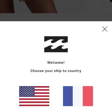
Deta
Haut 
Style
Carac
Welcome!
M
Choose your ship-to country
et é
F
E
C
R
B
S