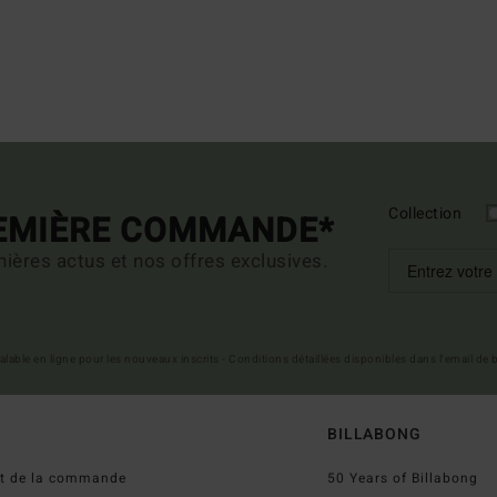
Collection
REMIÈRE COMMANDE*
ières actus et nos offres exclusives.
 valable en ligne pour les nouveaux inscrits - Conditions détaillées disponibles dans l'email de
BILLABONG
ut de la commande
50 Years of Billabong