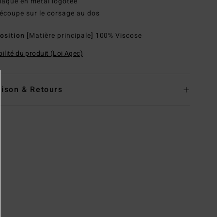
laque en métal logotée
écoupe sur le corsage au dos
osition
[Matière principale] 100% Viscose
ilité du produit (Loi Agec)
aison & Retours