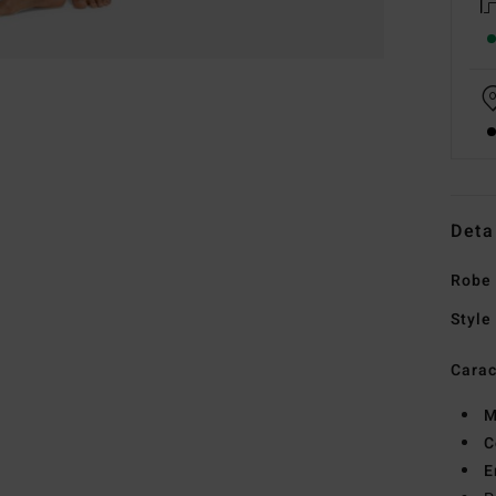
Deta
Robe 
Style
Carac
M
C
E