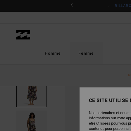
Passer
ciper
BILLAB
à
l'information
sur
le
produit
Homme
Femme
N
CE SITE UTILISE
Nos partenaires et nous-
informations sur votre a
être utilisées pour vous 
contenu ; pour personnalis