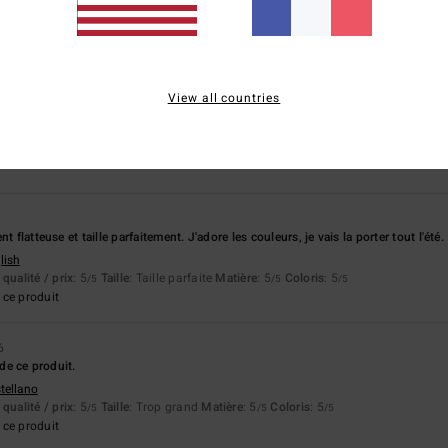
basé sur
3 avis vérifiés
depuis avril 2026
100% de nos clients recommandent ce produit
apport qualité / prix
Taille
Matière
View all countries
5.0
5.0
Trop petit
Trop grand
t flatteuse et taille parfaitement. J'adore les couleurs, je vais la porter tout l'été.
lish
qualité / prix
: 5
Taille
: Taille parfaite
Matière
: 5
Coloris
: 5
/5
/5
/5
ce produit
6
 de ce produit.
stellano
qualité / prix
: 5
Taille
: Trop grand
Matière
: 5
Coloris
: 5
/5
/5
/5
ce produit