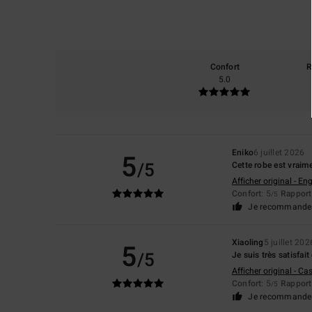
Confort
R
5.0
Eniko
6 juillet 2026
5
/5
Cette robe est vraimen
Afficher original - Eng
Confort
: 5
Rapport 
/5
Je recommande 
Xiaoling
5 juillet 202
5
/5
Je suis très satisfait
Afficher original - Ca
Confort
: 5
Rapport 
/5
Je recommande 