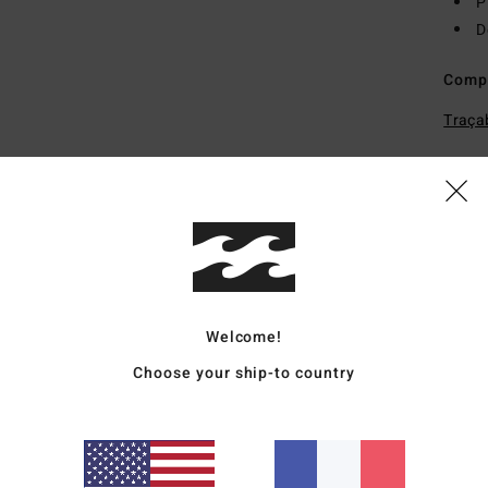
P
D
Comp
Traçab
Livr
Welcome!
Choose your ship-to country
Note moyenne
5.0
/5