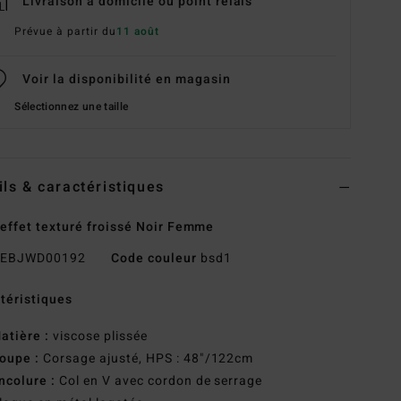
Livraison à domicile ou point relais
Prévue à partir du
11 août
Voir la disponibilité en magasin
Sélectionnez une taille
ils & caractéristiques
effet texturé froissé Noir Femme
EBJWD00192
Code couleur
bsd1
téristiques
atière :
viscose plissée
oupe :
Corsage ajusté, HPS : 48"/122cm
ncolure :
Col en V avec cordon de serrage