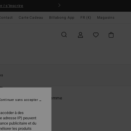
 / s'inscrire
Contact
Carte Cadeau
Billabong App
FR (€)
Magasins
ccueil
Femme
Vêtements
Robes
ns
O
 Dreamy
effet texturé froissé Noir Femme
Continuer sans accepter
(3 Avis)
 accéder à des
ONUS
re adresse IP) peuvent
ance publicitaire et du
 €
30%
éliorer les produits