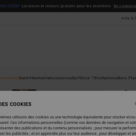
ONG CREW
Livraison et retours gratuits pour les membres
Se connecter
Aide & 
Page D'a
ouveautés
Swim
Vêtements
Accessoires
Surf
Since '73
Collections
Bons Pla
ÉC
So
Robe 
 DES COOKIES
5.0
mêmes utilisons des cookies ou une technologie équivalente pour stocker et/ou
ECO-B
ppareil. Ces informations personnelles (comme vos données de navigation et vot
présenter des publications et du contenu personnalisés ; pour mesurer la perform
75,95
er les publicités ; et en apprendre plus sur leur audience ; pour développer et am