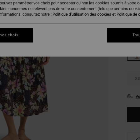
53,
 pouvez paramétrer vos choix pour accepter ou non les cookies soumis à votre 
okies concernés ne relèvent pas de votre consentement (tels que certains cook
BONS 
informations, consultez notre :
Politique d'utilisation des cookies
et
Politique de c
Coule
mes choix
Tou
XS
Vo