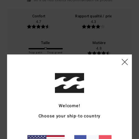
80% de nos clients recommandent ce produit
Confort
Rapport qualité / prix
4.7
4.3
Taille
Matière
4.8
Trop petit
Trop grand
Coloris
4.8
5
Welcome!
/5
Choose your ship-to country