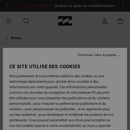
Passer
 membres
Se connecter / s'inscrire
JEU CONCOURS
Gagnez la planche emblématique d'Andy I
à
l'information
sur
le
produit
Robes
Continuer sans accepter
CE SITE UTILISE DES COOKIES
Nos partenaires et nous-mêmes utilisons des cookies ou une
technologie équivalente pour stocker et/ou accéder à des
informations sur votre appareil. Ces informations personnelles
(comme vos données de navigation et votre adresse IP) peuvent
être utilisées pour vous présenter des publications et du contenu
personnalisés ; pour mesurer la performance publicitaire et du
contenu ; pour personnaliser les publicités ; et en apprendre plus
sur leur audience ; pour développer et améliorer les produits de nos
partenaires. Vous pouvez paramétrer vos choix pour accepter ou
non les cookies soumis à votre consentement, ou vous y opposer