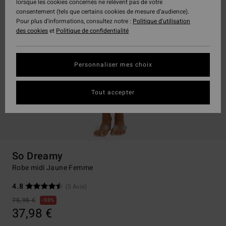
lorsque les cookies concernés ne relèvent pas de votre
consentement (tels que certains cookies de mesure d’audience).
Pour plus d'informations, consultez notre :
Politique d'utilisation
des cookies
et
Politique de confidentialité
Personnaliser mes choix
Tout accepter
So Dreamy
Robe midi Jaune Femme
4.8
(5 Avis)
75,95 €
50%
37,98 €