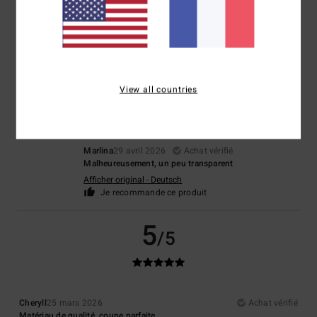
Helene
2 mai 2026
Achat vérifié
RIen à ajouter
Confort
: 5
Rapport qualité / prix
: 4
Taille
: Taille parfaite
Matière
: 5
/5
/5
/5
Coloris
: 5
/5
4
/5
View all countries
Marlina
29 avril 2026
Achat vérifié
Malheureusement, un peu transparent
Afficher original - Deutsch
Je recommande ce produit
5
/5
Cheryll
25 mars 2026
Achat vérifié
Matériau de qualité, coupe parfaite