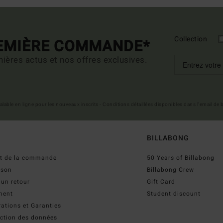
Collection
REMIÈRE COMMANDE*
ières actus et nos offres exclusives.
 valable en ligne pour les nouveaux inscrits - Conditions détaillées disponibles dans l'email de
BILLABONG
ut de la commande
50 Years of Billabong
ison
Billabong Crew
 un retour
Gift Card
ment
Student discount
ations et Garanties
ection des données