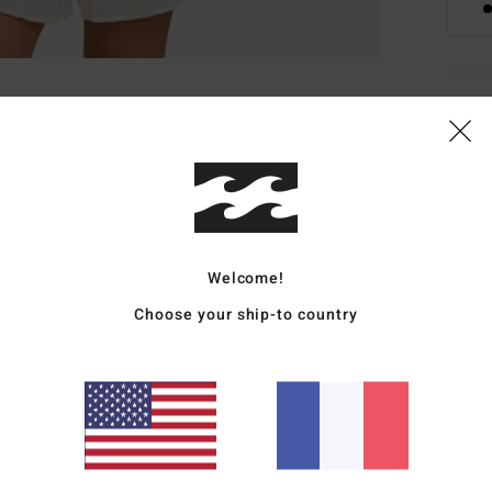
Deta
Short
Style
Carac
Welcome!
M
Choose your ship-to country
C
B
Comp
Traçab