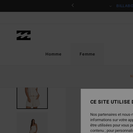
Passer
ciper
BILLAB
à
l'information
sur
le
produit
Homme
Femme
N
CE SITE UTILISE
Nos partenaires et nous-
informations sur votre a
être utilisées pour vous 
contenu ; pour personnalis