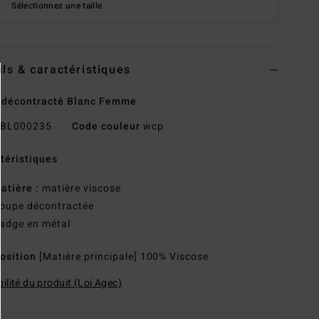
Sélectionnez une taille
ils & caractéristiques
 décontracté Blanc Femme
BL000235
Code couleur
wcp
téristiques
atière :
matière viscose
oupe décontractée
adge en métal
osition
[Matière principale] 100% Viscose
ilité du produit (Loi Agec)