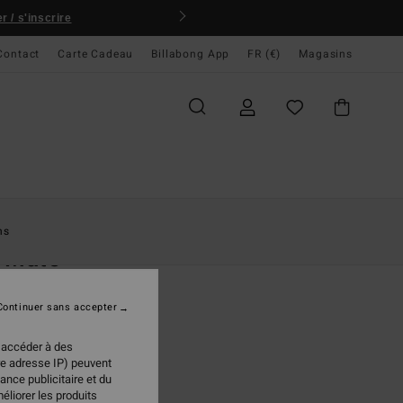
 / s'inscrire
Contact
Carte Cadeau
Billabong App
FR (€)
Magasins
ccueil
Femme
Vêtements
Shorts & Jupes
ns
 Mate
 décontracté Blanc Femme
Continuer sans accepter
95 €
 accéder à des
re adresse IP) peuvent
ance publicitaire et du
White Cap
ur
éliorer les produits