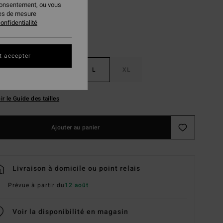
consentement, ou vous
ies de mesure
onfidentialité
t accepter
S
M
L
XL
ir le Guide des tailles
Ajouter au panier
Livraison à domicile ou point relais
Prévue à partir du
12 août
Voir la disponibilité en magasin