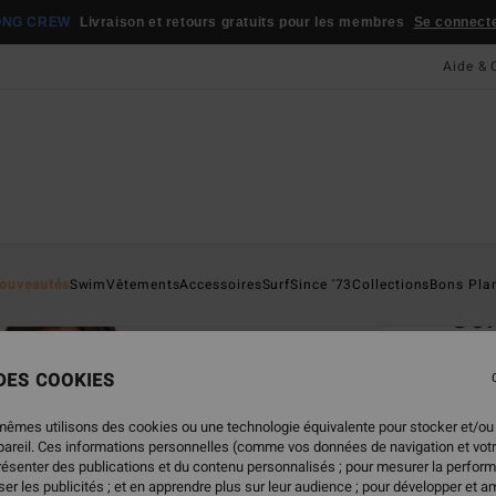
ONG CREW
Livraison et retours gratuits pour les membres
Se connecter
Aide & 
Page D'a
ouveautés
Swim
Vêtements
Accessoires
Surf
Since '73
Collections
Bons Pla
Sol
Short
 DES COOKIES
59,
mêmes utilisons des cookies ou une technologie équivalente pour stocker et/ou
ppareil. Ces informations personnelles (comme vos données de navigation et vot
présenter des publications et du contenu personnalisés ; pour mesurer la perform
Coule
er les publicités ; et en apprendre plus sur leur audience ; pour développer et am