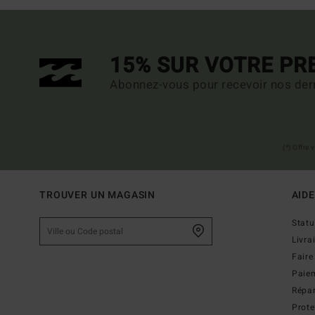
15% SUR VOTRE P
Abonnez-vous pour recevoir nos dern
(*) Offre
TROUVER UN MAGASIN
AIDE
Stat
Livra
Faire
Paie
Répar
Prot