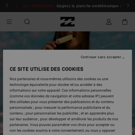
Passer
 membres
Se connecter / s'inscrire
JEU CONCOURS
Gagnez la planche emblématique d'Andy I
à
l'information
sur
le
produit
Continuer sans accepter
CE SITE UTILISE DES COOKIES
Nos partenaires et nous-mêmes utilisons des cookies ou une
technologie équivalente pour stocker et/ou accéder à des
informations sur votre appareil. Ces informations personnelles
(comme vos données de navigation et votre adresse IP) peuvent
être utilisées pour vous présenter des publications et du contenu
personnalisés ; pour mesurer la performance publicitaire et du
contenu ; pour personnaliser les publicités ; et en apprendre plus
sur leur audience ; pour développer et améliorer les produits de nos
partenaires. Vous pouvez paramétrer vos choix pour accepter ou
non les cookies soumis à votre consentement, ou vous y opposer