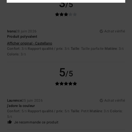
3
/5
Ivana
28 juin 2026
Achat vérifié
Produit polyvalent
Afficher original - Castellano
Confort
: 3
Rapport qualité / prix
: 3
Taille
: Taille parfaite
Matière
: 3
/5
/5
/5
Coloris
: 3
/5
5
/5
Laurence
25 juin 2026
Achat vérifié
j'adore la couleur
Confort
: 5
Rapport qualité / prix
: 5
Taille
: Petit
Matière
: 3
Coloris
:
/5
/5
/5
5
/5
Je recommande ce produit