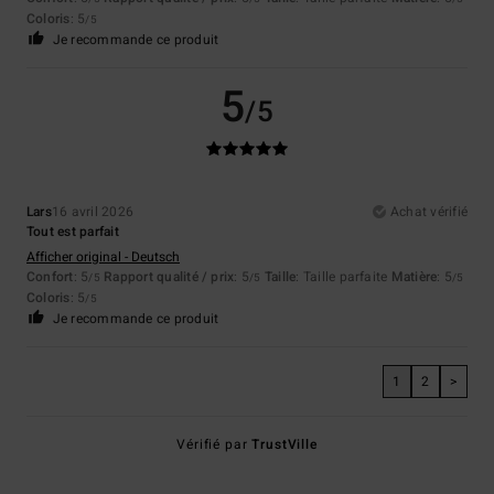
Coloris
: 5
/5
Je recommande ce produit
5
/5
Lars
16 avril 2026
Achat vérifié
Tout est parfait
Afficher original - Deutsch
Confort
: 5
Rapport qualité / prix
: 5
Taille
: Taille parfaite
Matière
: 5
/5
/5
/5
Coloris
: 5
/5
Je recommande ce produit
1
2
>
Vérifié par
TrustVille