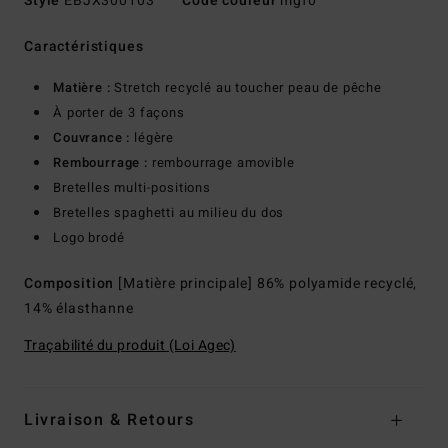
Style
EBJX300103
Code couleur
mgf0
Caractéristiques
Matière :
Stretch recyclé au toucher peau de pêche
À porter de 3 façons
Couvrance :
légère
Rembourrage :
rembourrage amovible
Bretelles multi-positions
Bretelles spaghetti au milieu du dos
Logo brodé
Composition
[Matière principale] 86% polyamide recyclé,
14% élasthanne
Traçabilité du produit (Loi Agec)
Livraison & Retours