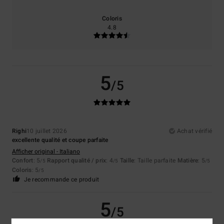
Coloris
4.8
5
/5
Righi
10 juillet 2026
Achat vérifié
excellente qualité et coupe parfaite
Afficher original - Italiano
Confort
: 5
Rapport qualité / prix
: 4
Taille
: Taille parfaite
Matière
: 5
/5
/5
/5
Coloris
: 5
/5
Je recommande ce produit
5
/5