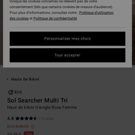
lorsque les cookies concernés ne relèvent pas de votre
consentement (tels que certains cookies de mesure d’audience).
Pour plus d'informations, consultez notre :
Politique d'utilisation
des cookies
et
Politique de confidentialité
Personnaliser mes choix
Tout accepter
Hauts De Bikini
ÉCO
Sol Searcher Multi Tri
Haut de bikini triangle Rose Femme
4.8
(12 Avis)
ECO-BONUS
25,95 €
30%