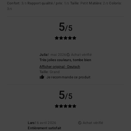
Confort
: 3
Rapport qualité / prix
: 1
Taille
: Petit
Matière
: 2
Coloris
:
/5
/5
/5
3
/5
5
/5
Julia
1 mai 2026
Achat vérifié
Très jolies couleurs, tombe bien
Afficher original - Deutsch
Taille
: Grand
Je recommande ce produit
5
/5
Lars
16 avril 2026
Achat vérifié
Entièrement satisfait