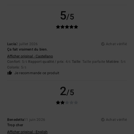
5
/5
Lucía
2 juillet 2026
Achat vérifié
Ça fait vraiment du bien.
Afficher original - Castellano
Confort
: 5
Rapport qualité / prix
: 4
Taille
: Taille parfaite
Matière
: 5
/5
/5
/5
Coloris
: 5
/5
Je recommande ce produit
2
/5
Benedetta
11 juin 2026
Achat vérifié
Trop cher
Afficher original - English