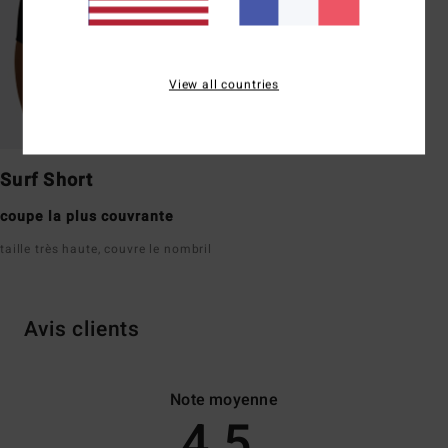
View all countries
Surf Short
coupe la plus couvrante
taille très haute, couvre le nombril
Avis clients
Note moyenne
4.5