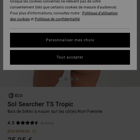
lorsque les cookies concernés ne relèvent pas de votre
consentement (tels que certains cookies de mesure d’audience).
Pour plus d'informations, consultez notre :
Politique d'utilisation
des cookies
et
Politique de confidentialité
Personnaliser mes choix
Tout accepter
ÉCO
Sol Searcher TS Tropic
Bas de bikini à nouer sur les côtés Noir Femme
4.5
(6 Avis)
ECO-BONUS