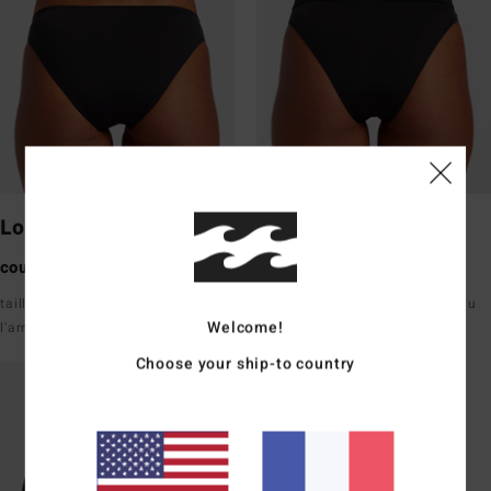
Lowrider
Maui Rider
couvrance maximum
couvrance moyenne
taille mi-haute à l'avant et à
taille haute, juste en dessous du
Welcome!
l'arrière
nombril
Choose your ship-to country