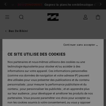
Passer
 membres
Se connecter / s'inscrire
JEU CONCOURS
Gagnez la planche emblématique d'Andy I
à
l'information
sur
le
produit
Bas De Bikini
Continuer sans accepter
CE SITE UTILISE DES COOKIES
Nos partenaires et nous-mêmes utilisons des cookies ou une
technologie équivalente pour stocker et/ou accéder à des
informations sur votre appareil. Ces informations personnelles
(comme vos données de navigation et votre adresse IP) peuvent
être utilisées pour vous présenter des publications et du contenu
personnalisés ; pour mesurer la performance publicitaire et du
contenu ; pour personnaliser les publicités ; et en apprendre plus
sur leur audience ; pour développer et améliorer les produits de nos
partenaires. Vous pouvez paramétrer vos choix pour accepter ou
non les cookies soumis à votre consentement, ou vous y opposer