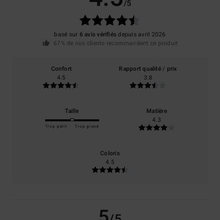
/5
basé sur
6 avis vérifiés
depuis avril 2026
67% de nos clients recommandent ce produit
Confort
Rapport qualité / prix
4.5
3.8
Taille
Matière
4.3
Trop petit
Trop grand
Coloris
4.5
5
/5