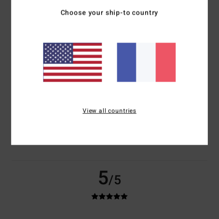
100% de nos clients recommandent ce produit
Choose your ship-to country
Confort
Rapport qualité / prix
4.5
4.0
Taille
Matière
4.5
Trop petit
Trop grand
View all countries
Coloris
4.5
5
/5