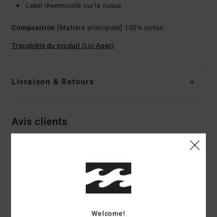
Label thermocollé sur la nuque
Composition
[Matière principale] 100% coton
Traçabilité du produit (Loi Agec)
Livraison & Retours
Avis clients
Note moyenne
5.0
/5
Welcome!
basé sur
2 avis vérifiés
depuis avril 2026