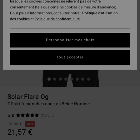
lorsque les cookies concernés ne relèvent pas de votre
consentement (tels que certains cookies de mesure d’audience).
Pour plus d'informations, consultez notre :
Politique d'utilisation
des cookies
et
Politique de confidentialité
Personnaliser mes choix
Tout accepter
Solar Flare Og
T-Shirt à manches courtes Beige Homme
5.0
(2 Avis)
35,95 €
40%
21,57 €