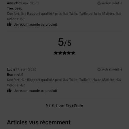
Annick
23 mai 2026
Achat vérifié
Très beau
Confort
: 5
Rapport qualité / prix
: 5
Taille
: Taille parfaite
Matière
: 5
/5
/5
/5
Coloris
: 5
/5
Je recommande ce produit
5
/5
Lucie
17 avril 2026
Achat vérifié
Bon motif
Confort
: 4
Rapport qualité / prix
: 3
Taille
: Taille parfaite
Matière
: 4
/5
/5
/5
Coloris
: 4
/5
Je recommande ce produit
Vérifié par
TrustVille
Articles vus récemment