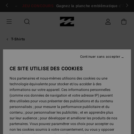
Passer
 membres
Se connecter / s'inscrire
JEU CONCOURS
Gagnez la planche emblématique d'Andy I
à
l'information
sur
le
produit
T-Shirts
Continuer sans accepter
CE SITE UTILISE DES COOKIES
Nos partenaires et nous-mêmes utilisons des cookies ou une
technologie équivalente pour stocker et/ou accéder à des
informations sur votre appareil. Ces informations personnelles
(comme vos données de navigation et votre adresse IP) peuvent
être utilisées pour vous présenter des publications et du contenu
personnalisés ; pour mesurer la performance publicitaire et du
contenu ; pour personnaliser les publicités ; et en apprendre plus
sur leur audience ; pour développer et améliorer les produits de nos
partenaires. Vous pouvez paramétrer vos choix pour accepter ou
non les cookies soumis à votre consentement, ou vous y opposer