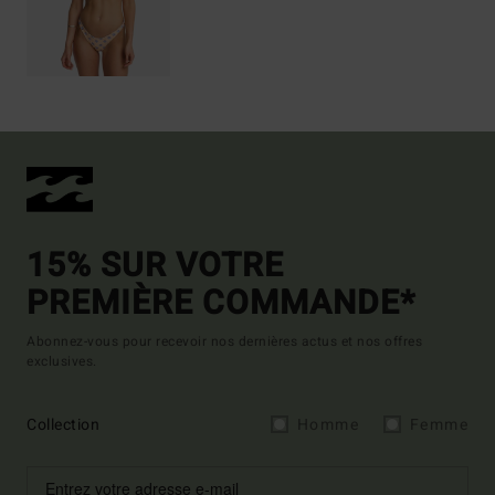
15% SUR VOTRE
PREMIÈRE COMMANDE*
Abonnez-vous pour recevoir nos dernières actus et nos offres
exclusives.
Collection
Homme
Femme