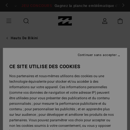
Passer
 membres
Se connecter / s'inscrire
JEU CONCOURS
Gagnez la planche emblématique d'Andy I
à
l'information
sur
le
produit
Hauts De Bikini
Continuer sans accepter
CE SITE UTILISE DES COOKIES
Nos partenaires et nous-mêmes utilisons des cookies ou une
technologie équivalente pour stocker et/ou accéder à des
informations sur votre appareil. Ces informations personnelles
(comme vos données de navigation et votre adresse IP) peuvent
être utilisées pour vous présenter des publications et du contenu
personnalisés ; pour mesurer la performance publicitaire et du
contenu ; pour personnaliser les publicités ; et en apprendre plus
sur leur audience ; pour développer et améliorer les produits de nos
partenaires. Vous pouvez paramétrer vos choix pour accepter ou
non les cookies soumis à votre consentement, ou vous y opposer