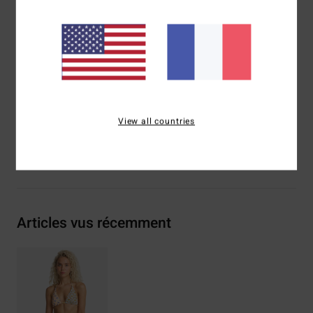
Bretelles :
bretelles convertibles
Fermeture :
fermeture par lien dans le dos
Logo brodé
Composition
[Matière principale] 78% Nylon recyclé
(Polyamide), 22% Élasthanne
Traçabilité du produit (Loi Agec)
View all countries
Livraison & Retours
Articles vus récemment