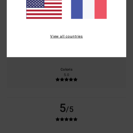
100% de nos clients recommandent ce produit
Confort
Rapport qualité / prix
5.0
3.0
View all countries
Taille
Matière
5.0
Trop petit
Trop grand
Coloris
5.0
5
/5