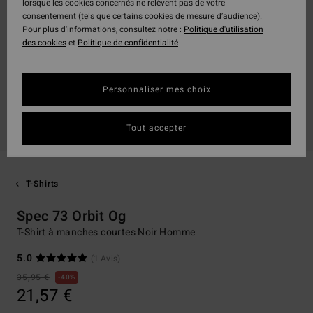
lorsque les cookies concernés ne relèvent pas de votre
consentement (tels que certains cookies de mesure d’audience).
Pour plus d'informations, consultez notre :
Politique d'utilisation
des cookies
et
Politique de confidentialité
Personnaliser mes choix
Tout accepter
T-Shirts
Spec 73 Orbit Og
T-Shirt à manches courtes Noir Homme
5.0
(1 Avis)
35,95 €
40%
21,57 €