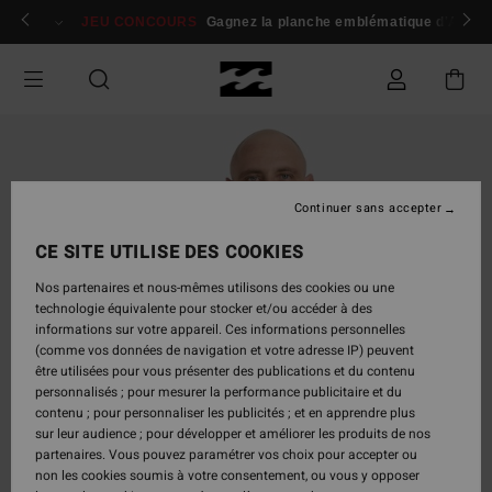
Passer
 membres
Se connecter / s'inscrire
JEU CONCOURS
Gagnez la planche emblématique d'Andy I
à
l'information
sur
le
produit
Continuer sans accepter
CE SITE UTILISE DES COOKIES
Nos partenaires et nous-mêmes utilisons des cookies ou une
technologie équivalente pour stocker et/ou accéder à des
informations sur votre appareil. Ces informations personnelles
(comme vos données de navigation et votre adresse IP) peuvent
être utilisées pour vous présenter des publications et du contenu
personnalisés ; pour mesurer la performance publicitaire et du
contenu ; pour personnaliser les publicités ; et en apprendre plus
sur leur audience ; pour développer et améliorer les produits de nos
partenaires. Vous pouvez paramétrer vos choix pour accepter ou
non les cookies soumis à votre consentement, ou vous y opposer