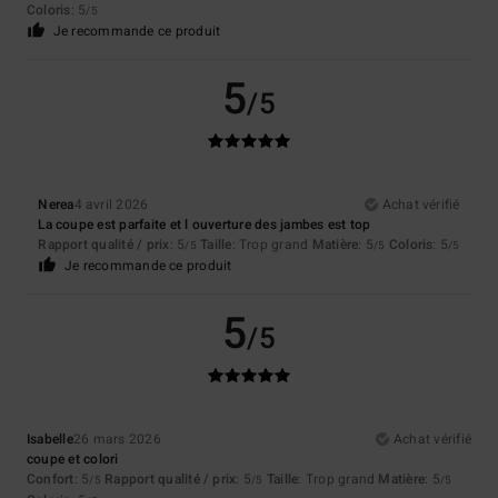
Coloris
: 5
/5
Je recommande ce produit
5
/5
Nerea
4 avril 2026
Achat vérifié
La coupe est parfaite et l ouverture des jambes est top
Rapport qualité / prix
: 5
Taille
: Trop grand
Matière
: 5
Coloris
: 5
/5
/5
/5
Je recommande ce produit
5
/5
Isabelle
26 mars 2026
Achat vérifié
coupe et colori
Confort
: 5
Rapport qualité / prix
: 5
Taille
: Trop grand
Matière
: 5
/5
/5
/5