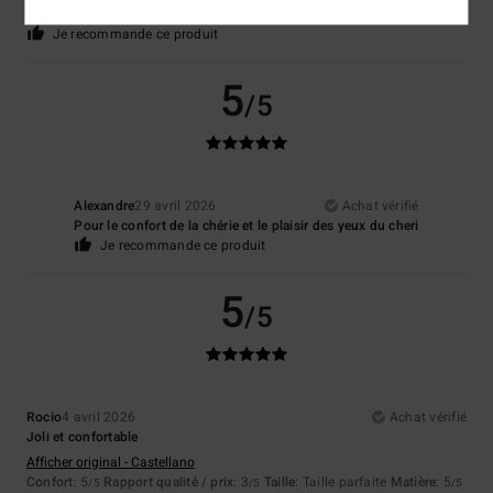
Coloris
: 5
/5
Je recommande ce produit
5
/5
Alexandre
29 avril 2026
Achat vérifié
Pour le confort de la chérie et le plaisir des yeux du cheri
Je recommande ce produit
5
/5
Rocio
4 avril 2026
Achat vérifié
Joli et confortable
Afficher original - Castellano
Confort
: 5
Rapport qualité / prix
: 3
Taille
: Taille parfaite
Matière
: 5
/5
/5
/5