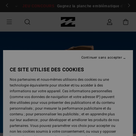
Passer
 membres
Se connecter / s'inscrire
JEU CONCOURS
Gagnez la planche emblématique d'Andy I
à
l'information
sur
le
produit
Continuer sans accepter
CE SITE UTILISE DES COOKIES
Nos partenaires et nous-mêmes utilisons des cookies ou une
technologie équivalente pour stocker et/ou accéder à des
informations sur votre appareil. Ces informations personnelles
(comme vos données de navigation et votre adresse IP) peuvent
être utilisées pour vous présenter des publications et du contenu
personnalisés ; pour mesurer la performance publicitaire et du
contenu ; pour personnaliser les publicités ; et en apprendre plus
sur leur audience ; pour développer et améliorer les produits de nos
partenaires. Vous pouvez paramétrer vos choix pour accepter ou
non les cookies soumis à votre consentement, ou vous y opposer