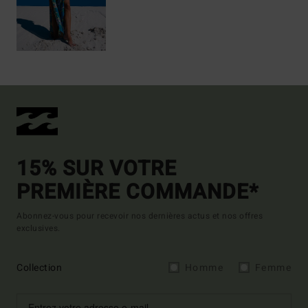
15% SUR VOTRE
PREMIÈRE COMMANDE*
Abonnez-vous pour recevoir nos dernières actus et nos offres
exclusives.
Collection
Homme
Femme