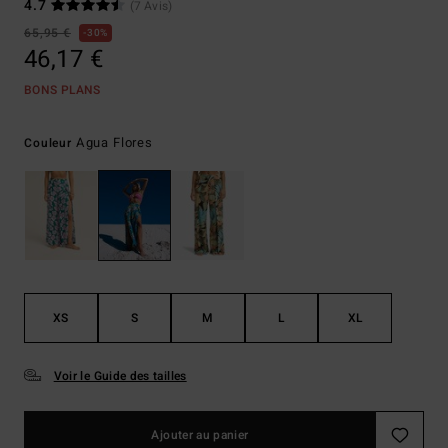
4.7
(7 Avis)
65,95 €
30%
46,17 €
BONS PLANS
Agua Flores
Couleur
XS
S
M
L
XL
Voir le Guide des tailles
Ajouter au panier