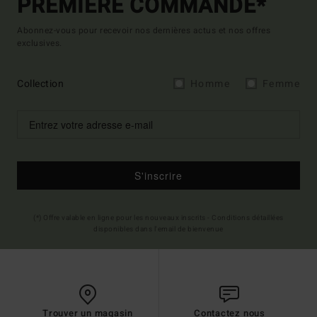
PREMIÈRE COMMANDE*
Abonnez-vous pour recevoir nos dernières actus et nos offres
exclusives.
Collection
Homme
Femme
S'inscrire
(*) Offre valable en ligne pour les nouveaux inscrits - Conditions détaillées
disponibles dans l'email de bienvenue
Trouver un magasin
Contactez nous