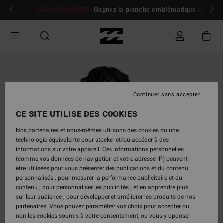
Passer
 membres
Se connecter / s'inscrire
JEU CONCOURS
Gagnez la planche emblématique d'Andy I
à
l'information
sur
le
produit
Continuer sans accepter
CE SITE UTILISE DES COOKIES
Nos partenaires et nous-mêmes utilisons des cookies ou une
technologie équivalente pour stocker et/ou accéder à des
informations sur votre appareil. Ces informations personnelles
(comme vos données de navigation et votre adresse IP) peuvent
être utilisées pour vous présenter des publications et du contenu
personnalisés ; pour mesurer la performance publicitaire et du
contenu ; pour personnaliser les publicités ; et en apprendre plus
sur leur audience ; pour développer et améliorer les produits de nos
partenaires. Vous pouvez paramétrer vos choix pour accepter ou
non les cookies soumis à votre consentement, ou vous y opposer