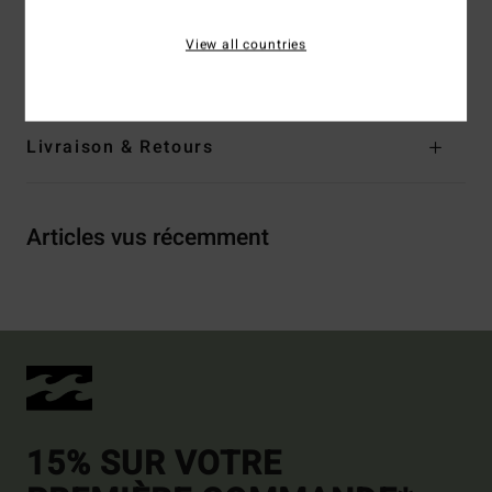
polyester
View all countries
Traçabilité du produit (Loi Agec)
Livraison & Retours
Articles vus récemment
15% SUR VOTRE