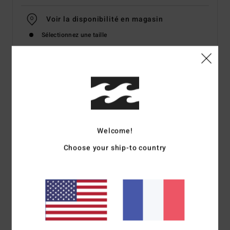
Voir la disponibilité en magasin
Sélectionnez une taille
Details & caractéristiques
Short taille élastique Bleu Femme
Style
EBJFB03006
Code couleur
trb
Welcome!
Caractéristiques
Choose your ship-to country
Matière :
polaire ample délavée
Ceinture élastiquée
Poches italiennes latérales
Logo brodé
Composition
[Matière principale] 85% coton, 15%