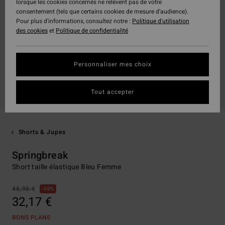
lorsque les cookies concernés ne relèvent pas de votre
consentement (tels que certains cookies de mesure d’audience).
Pour plus d'informations, consultez notre :
Politique d'utilisation
des cookies
et
Politique de confidentialité
Personnaliser mes choix
Tout accepter
Shorts & Jupes
Springbreak
Short taille élastique Bleu Femme
45,95 €
30%
32,17 €
BONS PLANS