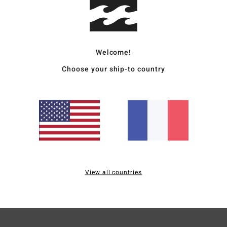
Deta
Ceint
Welcome!
Style
Choose your ship-to country
Carac
M
Comp
Traçab
View all countries
Livr