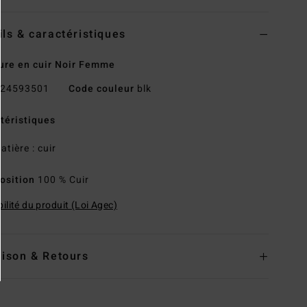
ils & caractéristiques
ure en cuir Noir Femme
24593501
Code couleur
blk
téristiques
atière : cuir
osition
100 % Cuir
ilité du produit (Loi Agec)
aison & Retours