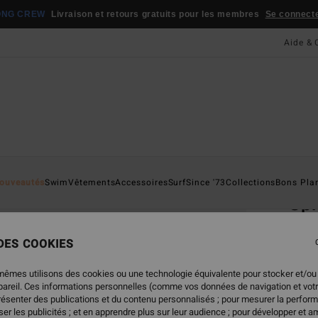
ONG CREW
Livraison et retours gratuits pour les membres
Se connecter
Aide & 
Page D'a
ouveautés
Swim
Vêtements
Accessoires
Surf
Since '73
Collections
Bons Pla
Sp
Ceint
 DES COOKIES
35,
mêmes utilisons des cookies ou une technologie équivalente pour stocker et/ou
ppareil. Ces informations personnelles (comme vos données de navigation et vot
présenter des publications et du contenu personnalisés ; pour mesurer la perform
Coule
er les publicités ; et en apprendre plus sur leur audience ; pour développer et am