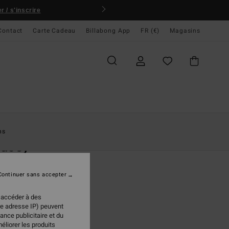
 / s'inscrire
Contact
Carte Cadeau
Billabong App
FR (€)
Magasins
ccueil
Femme
Accessoires
Petits Accessoires
ns
rucey
ure en cuir Noir Femme
Continuer sans accepter
95 €
 accéder à des
re adresse IP) peuvent
ance publicitaire et du
Black
ur
éliorer les produits