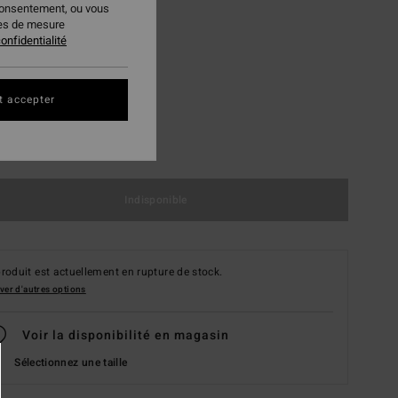
consentement, ou vous
ies de mesure
onfidentialité
t accepter
M
Indisponible
roduit est actuellement en rupture de stock.
ver d'autres options
Voir la disponibilité en magasin
Sélectionnez une taille