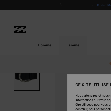
Passer
ciper
BILLAB
à
l'information
sur
le
produit
Homme
Femme
N
RUPTURE DE STOCK
CE SITE UTILISE
Nos partenaires et nous-
informations sur votre a
être utilisées pour vous 
contenu ; pour personnalis