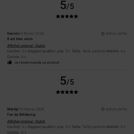
5
/5
Dennis
24 février 2026
Achat vérifié
Il est bien assis
Afficher original - Dutch
Confort
: 5
Rapport qualité / prix
: 5
Taille
: Taille parfaite
Matière
: 4
/5
/5
/5
Coloris
: 5
/5
Je recommande ce produit
5
/5
Martijn
16 février 2026
Achat vérifié
Fan de Billabong
Afficher original - Dutch
Confort
: 5
Rapport qualité / prix
: 5
Taille
: Taille parfaite
Matière
: 5
/5
/5
/5
Coloris
: 5
/5