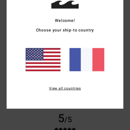
Bela
1 mai 2026
Achat vérifié
Super aussi
Welcome!
Afficher original - Deutsch
Confort
: 5
Rapport qualité / prix
: 5
Taille
: Taille parfaite
Matière
: 5
/5
/5
/5
Choose your ship-to country
Coloris
: 5
/5
Je recommande ce produit
4
/5
Elena
1 mai 2026
Achat vérifié
View all countries
D'accord
Afficher original - Castellano
Confort
: 4
Rapport qualité / prix
: 4
Matière
: 4
Coloris
: 4
/5
/5
/5
/5
5
/5