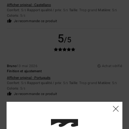
Afficher original - Castellano
Confort
: 5
Rapport qualité / prix
: 5
Taille
: Trop grand
Matière
: 5
/5
/5
/5
Coloris
: 5
/5
Je recommande ce produit
5
/5
Bruno
13 mai 2026
Achat vérifié
Finition et ajustement
Afficher original - Português
Confort
: 5
Rapport qualité / prix
: 5
Taille
: Trop grand
Matière
: 5
/5
/5
/5
Coloris
: 5
/5
Je recommande ce produit
5
/5