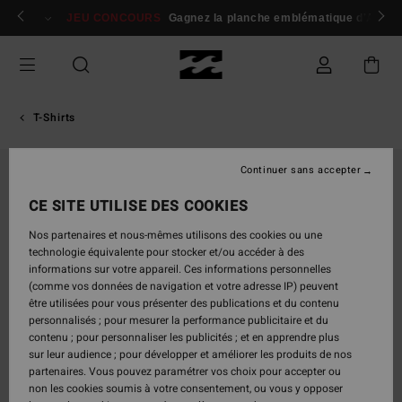
Passer
 membres
Se connecter / s'inscrire
JEU CONCOURS
Gagnez la planche emblématique d'Andy I
à
l'information
sur
le
produit
T-Shirts
Continuer sans accepter
CE SITE UTILISE DES COOKIES
Nos partenaires et nous-mêmes utilisons des cookies ou une
technologie équivalente pour stocker et/ou accéder à des
informations sur votre appareil. Ces informations personnelles
(comme vos données de navigation et votre adresse IP) peuvent
être utilisées pour vous présenter des publications et du contenu
personnalisés ; pour mesurer la performance publicitaire et du
contenu ; pour personnaliser les publicités ; et en apprendre plus
sur leur audience ; pour développer et améliorer les produits de nos
partenaires. Vous pouvez paramétrer vos choix pour accepter ou
non les cookies soumis à votre consentement, ou vous y opposer