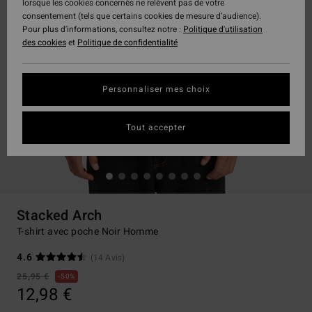
lorsque les cookies concernés ne relèvent pas de votre
consentement (tels que certains cookies de mesure d’audience).
Pour plus d'informations, consultez notre :
Politique d'utilisation
des cookies
et
Politique de confidentialité
Personnaliser mes choix
Tout accepter
Stacked Arch
T-shirt avec poche Noir Homme
4.6
(14 Avis)
25,95 €
50%
12,98 €