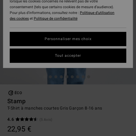
lorsque les cookies concernés ne relèvent pas de votre
consentement (tels que certains cookies de mesure d’audience).
Pour plus d'informations, consultez notre :
Politique d'utilisation
des cookies
et
Politique de confidentialité
Personnaliser mes choix
Tout accepter
ÉCO
Stamp
T-Shirt à manches courtes Gris Garçon 8-16 ans
4.6
(5 Avis)
22,95 €