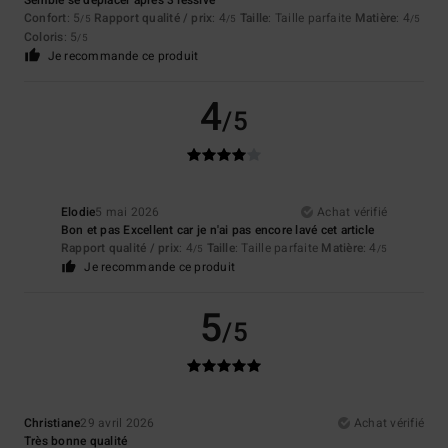
Semble se déplacer après 3 lessive
Confort
: 5
Rapport qualité / prix
: 4
Taille
: Taille parfaite
Matière
: 4
/5
/5
/5
Coloris
: 5
/5
Je recommande ce produit
4
/5
Elodie
5 mai 2026
Achat vérifié
Bon et pas Excellent car je n'ai pas encore lavé cet article
Rapport qualité / prix
: 4
Taille
: Taille parfaite
Matière
: 4
/5
/5
Je recommande ce produit
5
/5
Christiane
29 avril 2026
Achat vérifié
Très bonne qualité