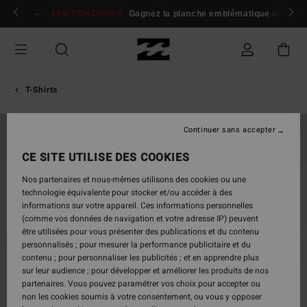
Passer
 membres
Se connecter / s'inscrire
JEU CONCOURS
Gagnez la planche emblématique d'Andy I
à
l'information
sur
le
produit
T-Shirts
Continuer sans accepter
NOUVEAUTÉ
CE SITE UTILISE DES COOKIES
Nos partenaires et nous-mêmes utilisons des cookies ou une
technologie équivalente pour stocker et/ou accéder à des
informations sur votre appareil. Ces informations personnelles
(comme vos données de navigation et votre adresse IP) peuvent
être utilisées pour vous présenter des publications et du contenu
personnalisés ; pour mesurer la performance publicitaire et du
contenu ; pour personnaliser les publicités ; et en apprendre plus
sur leur audience ; pour développer et améliorer les produits de nos
partenaires. Vous pouvez paramétrer vos choix pour accepter ou
non les cookies soumis à votre consentement, ou vous y opposer