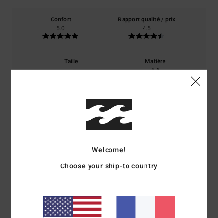
Confort
Rapport qualité / prix
5.0
4.5
Taille
Matière
4.6
Trop petit
Trop grand
Coloris
5.0
Welcome!
5
/5
Choose your ship-to country
Noelle
4 juillet 2026
Achat vérifié