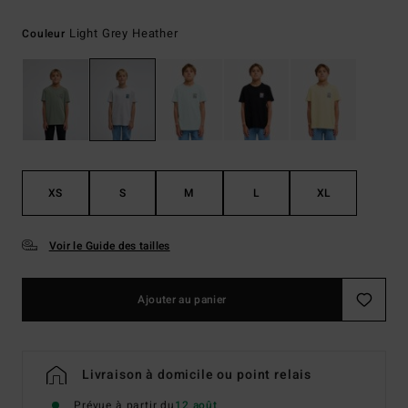
Light Grey Heather
Couleur
XS
S
M
L
XL
Voir le Guide des tailles
Ajouter au panier
Livraison à domicile ou point relais
Prévue à partir du
12 août