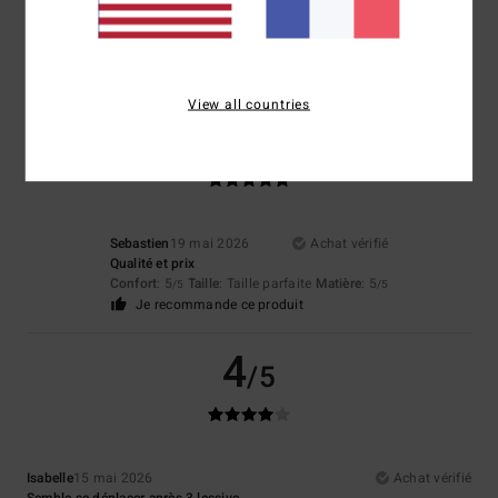
Idem que le short.
Confort
: 5
Rapport qualité / prix
: 5
Taille
: Taille parfaite
Matière
: 5
/5
/5
/5
Coloris
: 5
/5
Je recommande ce produit
View all countries
5
/5
Sebastien
19 mai 2026
Achat vérifié
Qualité et prix
Confort
: 5
Taille
: Taille parfaite
Matière
: 5
/5
/5
Je recommande ce produit
4
/5
Isabelle
15 mai 2026
Achat vérifié