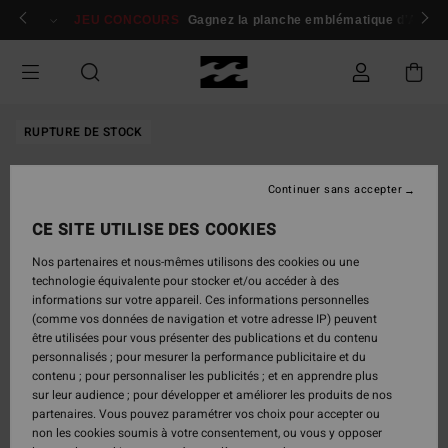
Passer
 membres
Se connecter / s'inscrire
JEU CONCOURS
Gagnez la planche emblématique d'Andy I
à
l'information
sur
le
produit
RUPTURE DE STOCK
Continuer sans accepter
CE SITE UTILISE DES COOKIES
Nos partenaires et nous-mêmes utilisons des cookies ou une
technologie équivalente pour stocker et/ou accéder à des
informations sur votre appareil. Ces informations personnelles
(comme vos données de navigation et votre adresse IP) peuvent
être utilisées pour vous présenter des publications et du contenu
personnalisés ; pour mesurer la performance publicitaire et du
contenu ; pour personnaliser les publicités ; et en apprendre plus
sur leur audience ; pour développer et améliorer les produits de nos
partenaires. Vous pouvez paramétrer vos choix pour accepter ou
non les cookies soumis à votre consentement, ou vous y opposer