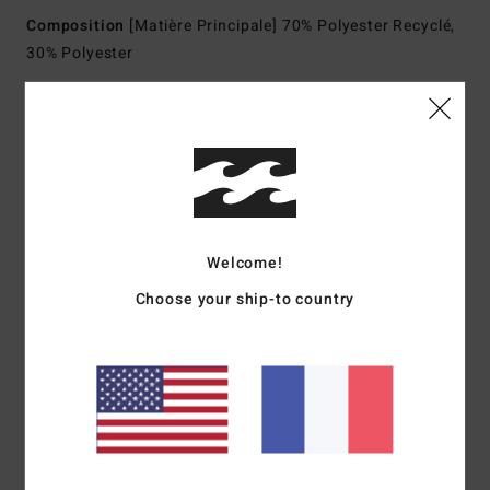
Composition
[Matière Principale] 70% Polyester Recyclé,
30% Polyester
Traçabilité du produit (Loi Agec)
Livraison & Retours
Avis clients
Welcome!
Choose your ship-to country
Note moyenne
5.0
/5
basé sur
1 avis vérifiés
depuis janvier 2026