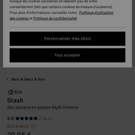
lorsque les cookies concernés ne relèvent pas de votre
consentement (tels que certains cookies de mesure d’audience).
Pour plus d'informations, consultez notre :
Politique d'utilisation
des cookies
et
Politique de confidentialité
Personnaliser mes choix
Tout accepter
Sacs & Sacs À Dos
ÉCO
Stash
Sac banane en polaire Multi Homme
5.0
(1 Avis)
ECO-BONUS