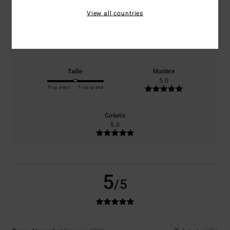
100% de nos clients recommandent ce produit
View all countries
Confort
Rapport qualité / prix
5.0
5.0
Taille
Matière
5.0
Trop petit
Trop grand
Coloris
5.0
5
/5