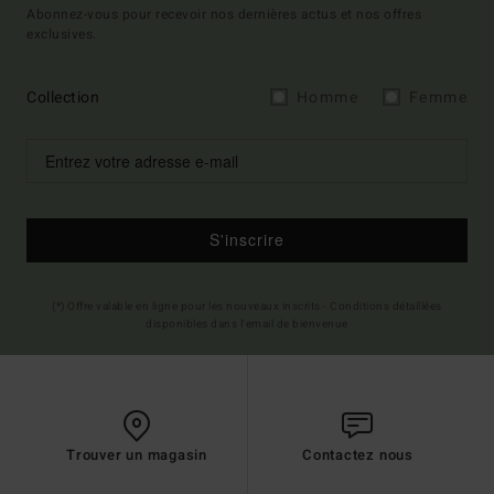
Abonnez-vous pour recevoir nos dernières actus et nos offres
exclusives.
Collection
Homme
Femme
S'inscrire
(*) Offre valable en ligne pour les nouveaux inscrits - Conditions détaillées
disponibles dans l'email de bienvenue
Trouver un magasin
Contactez nous