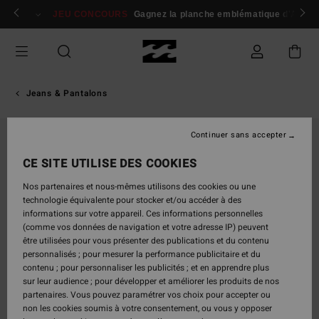
Passer
 membres
Se connecter / s'inscrire
JEU CONCOURS
Gagnez la planche emblématique d'Andy I
à
l'information
sur
le
produit
Jeans & Pantalons
Continuer sans accepter
CE SITE UTILISE DES COOKIES
Nos partenaires et nous-mêmes utilisons des cookies ou une
technologie équivalente pour stocker et/ou accéder à des
informations sur votre appareil. Ces informations personnelles
(comme vos données de navigation et votre adresse IP) peuvent
être utilisées pour vous présenter des publications et du contenu
personnalisés ; pour mesurer la performance publicitaire et du
contenu ; pour personnaliser les publicités ; et en apprendre plus
sur leur audience ; pour développer et améliorer les produits de nos
partenaires. Vous pouvez paramétrer vos choix pour accepter ou
non les cookies soumis à votre consentement, ou vous y opposer