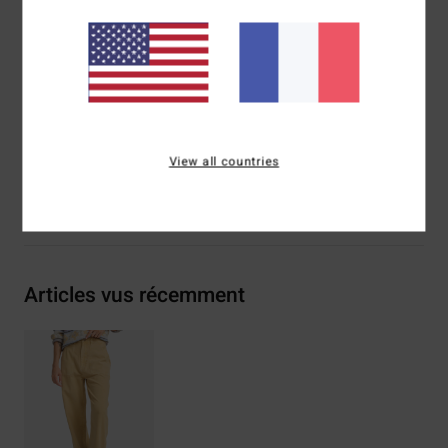
Entrejambe :
31 inches (size 27)
Poches à l'arrière
Étiquette rectangulaire du logo à l'arrière de la taille.
Composition
[Matière Principale] 100% Coton
Traçabilité du produit (Loi Agec)
View all countries
Livraison & Retours
Articles vus récemment