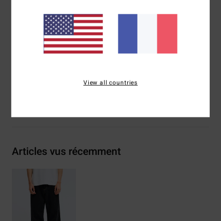
Poches avant
Poches arrière passepoilées
Composition
[Matière principale] 75% coton, 25% coton
recyclé
Traçabilité du produit (Loi Agec)
View all countries
Livraison & Retours
Articles vus récemment