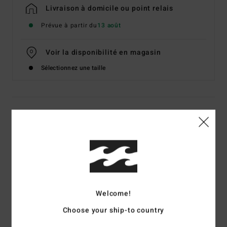
Livraison à domicile ou point relais
Prévue à partir du
13 août
Voir la disponibilité en magasin
Sélectionnez une taille
Details & caractéristiques
Jean baggy Noir Homme
Style
EBYDP03006
Code couleur
kvaw
Caractéristiques
Welcome!
Matière :
denim 13,5 oz
Choose your ship-to country
Coupe :
coupe baggy
Taille fixe