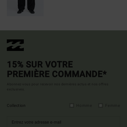
15% SUR VOTRE
PREMIÈRE COMMANDE*
Abonnez-vous pour recevoir nos dernières actus et nos offres
exclusives.
Collection
Homme
Femme