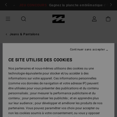
Passer
 membres
Se connecter / s'inscrire
JEU CONCOURS
Gagnez la planche emblématique d'Andy I
à
l'information
sur
le
produit
Jeans & Pantalons
Continuer sans accepter
NOUVEAUTÉ
CE SITE UTILISE DES COOKIES
Nos partenaires et nous-mêmes utilisons des cookies ou une
technologie équivalente pour stocker et/ou accéder à des
informations sur votre appareil. Ces informations personnelles
(comme vos données de navigation et votre adresse IP) peuvent
être utilisées pour vous présenter des publications et du contenu
personnalisés ; pour mesurer la performance publicitaire et du
contenu ; pour personnaliser les publicités ; et en apprendre plus
sur leur audience ; pour développer et améliorer les produits de nos
partenaires. Vous pouvez paramétrer vos choix pour accepter ou
non les cookies soumis à votre consentement, ou vous y opposer