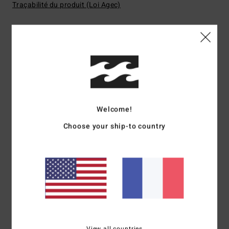
Traçabilité du produit (Loi Agec)
Livraison & Retours
Avis clients
Welcome!
Note moyenne
Choose your ship-to country
5.0
/5
basé sur
1 avis vérifiés
depuis juin 2026
100% de nos clients recommandent ce produit
Confort
Rapport qualité / prix
5.0
5.0
View all countries