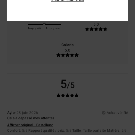
Taille
Matière
5.0
Trop petit
Trop grand
Coloris
5.0
5
/5
Aylen
28 juin 2026
Achat vérifié
Cela a dépassé mes attentes
Afficher original - Castellano
Confort
: 5
Rapport qualité / prix
: 5
Taille
: Taille parfaite
Matière
: 5
/5
/5
/5