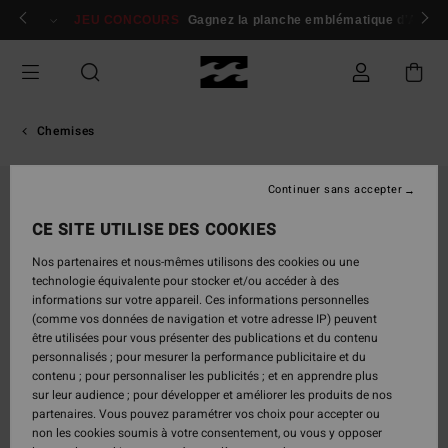
Passer
 membres
Se connecter / s'inscrire
JEU CONCOURS
Gagnez la planche emblématique d'Andy I
à
l'information
sur
le
produit
Chemises
Continuer sans accepter
RUPTURE DE STOCK
CE SITE UTILISE DES COOKIES
Nos partenaires et nous-mêmes utilisons des cookies ou une
technologie équivalente pour stocker et/ou accéder à des
informations sur votre appareil. Ces informations personnelles
(comme vos données de navigation et votre adresse IP) peuvent
être utilisées pour vous présenter des publications et du contenu
personnalisés ; pour mesurer la performance publicitaire et du
contenu ; pour personnaliser les publicités ; et en apprendre plus
sur leur audience ; pour développer et améliorer les produits de nos
partenaires. Vous pouvez paramétrer vos choix pour accepter ou
non les cookies soumis à votre consentement, ou vous y opposer