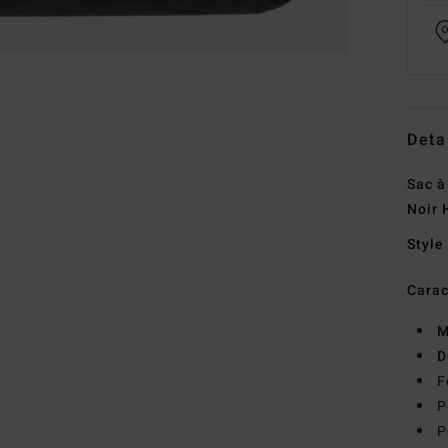
Deta
Sac à
Noir
Style
Carac
M
D
F
P
P