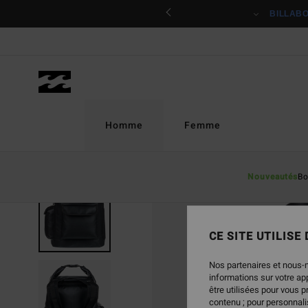
Passer
ciper
BILLAB
à
l'information
sur
le
produit
Homme
Femme
Nouveautés
Bo
CE SITE UTILISE
Nos partenaires et nous-
informations sur votre a
être utilisées pour vous 
contenu ; pour personnalis