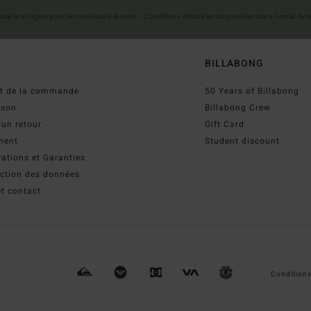
 valable en ligne pour les nouveaux inscrits - Conditions détaillées disponibles dans l'email de
BILLABONG
ut de la commande
50 Years of Billabong
ison
Billabong Crew
 un retour
Gift Card
ment
Student discount
ations et Garanties
ection des données
t contact
Conditions 