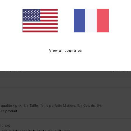
Note moyenne
4.5
/5
basé sur
4 avis vérifiés
depuis septembre 2025
75% de nos clients recommandent ce produit
View all countries
apport qualité / prix
Taille
Matière
4.8
5.0
Trop petit
Trop grand
qualité / prix
: 5
Taille
: Taille parfaite
Matière
: 5
Coloris
: 5
/5
/5
/5
ce produit
e 2025