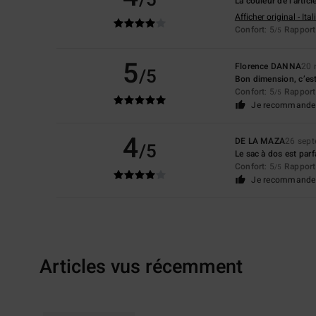
/5
La couleur de l'articl
Afficher original - Ita
Confort
: 5
Rapport 
/5
5
Florence DANNA
20 
/5
Bon dimension, c’est
Confort
: 5
Rapport 
/5
Je recommande 
4
DE LA MAZA
26 sep
/5
Le sac à dos est parf
Confort
: 5
Rapport 
/5
Je recommande 
Articles vus récemment