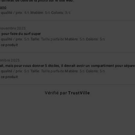
e différait de celle de la photo sur le site web.
liano
qualité / prix
: 4
Matière
: 5
Coloris
: 3
/5
/5
/5
novembre 2025
 pour faire du surf super
qualité / prix
: 5
Taille
: Taille parfaite
Matière
: 5
Coloris
: 5
/5
/5
/5
ce produit
tembre 2025
ait, mais pour vous donner 5 étoiles, il devrait avoir un compartiment pour séparer 
qualité / prix
: 5
Taille
: Taille parfaite
Matière
: 5
Coloris
: 5
/5
/5
/5
ce produit
Vérifié par
TrustVille