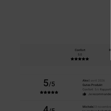
Confort
R
5.0
5
Alex
5 avril 2026
/5
Gutes Produkt
Confort
: 5
Rapport 
/5
Je recommande 
4
Michele
23 novembr