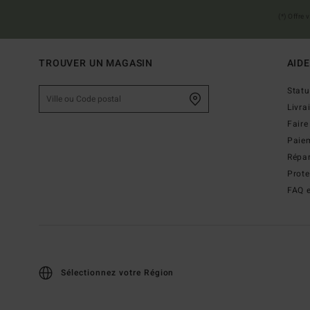
(*) Offre
TROUVER UN MAGASIN
AIDE
Stat
Livra
Faire
Paie
Répar
Prot
FAQ e
Sélectionnez votre Région