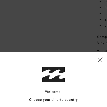
P
B
L
T
V
Comp
Vinyl
Traçab
Livr
Welcome!
Choose your ship-to country