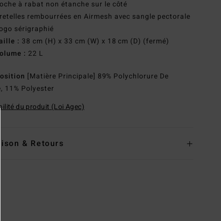
oche à rabat non étanche sur le côté
retelles rembourrées en Airmesh avec sangle pectorale
ogo sérigraphié
aille :
38 cm (H) x 33 cm (W) x 18 cm (D) (fermé)
olume :
22 L
osition
[Matière Principale] 89% Polychlorure De
e, 11% Polyester
ilité du produit (Loi Agec)
aison & Retours