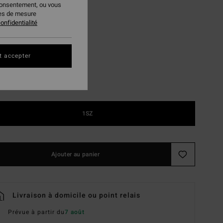
consentement, ou vous
PLANS
ies de mesure
onfidentialité
Black
ur
t accepter
1SZ
Ajouter au panier
Livraison à domicile ou point relais
Prévue à partir du
7 août