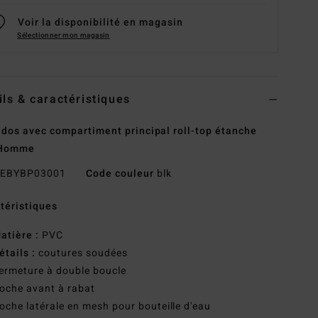
Voir la disponibilité en magasin
Sélectionner mon magasin
ils & caractéristiques
 dos avec compartiment principal roll-top étanche
 Homme
EBYBP03001
Code couleur
blk
téristiques
atière :
PVC
étails :
coutures soudées
ermeture à double boucle
oche avant à rabat
oche latérale en mesh pour bouteille d'eau