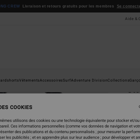
ONG CREW
Livraison et retours gratuits pour les membres
Se connecter
Aide & 
Page D'a
ardshorts
Vêtements
Accessoires
Surf
Adventure Division
Collections
Garç
Sto
Sac à 
Hom
 DES COOKIES
4.5
mêmes utilisons des cookies ou une technologie équivalente pour stocker et/ou
65,95
ppareil. Ces informations personnelles (comme vos données de navigation et vot
46,
présenter des publications et du contenu personnalisés ; pour mesurer la perform
er les publicités ; et en apprendre plus sur leur audience ; pour développer et am