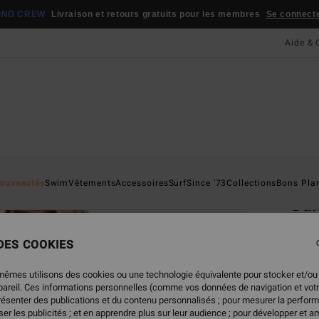
ONG CREW
Livraison et retours gratuits pour les membres
Se connecter
Aide & 
Page D'a
ouveautés
Swim
Vêtements
Accessoires
Surf
Since '73
Collections
Bons Pla
Su
Haut 
 DES COOKIES
ECO-B
55,
mêmes utilisons des cookies ou une technologie équivalente pour stocker et/ou
ppareil. Ces informations personnelles (comme vos données de navigation et vot
présenter des publications et du contenu personnalisés ; pour mesurer la perform
er les publicités ; et en apprendre plus sur leur audience ; pour développer et am
Coule