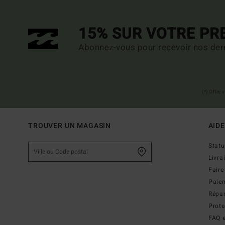
15% SUR VOTRE P
Abonnez-vous pour recevoir nos dern
(*) Offre
TROUVER UN MAGASIN
AIDE
Stat
Livra
Faire
Paie
Répar
Prot
FAQ e