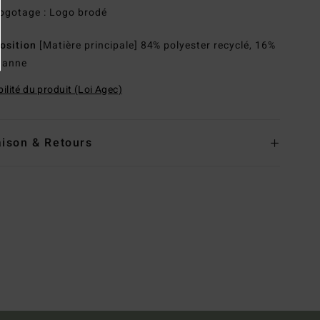
ogotage : Logo brodé
osition
[Matière principale] 84% polyester recyclé, 16%
hanne
ilité du produit (Loi Agec)
aison & Retours