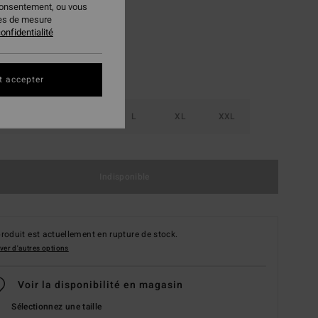
consentement, ou vous
ies de mesure
onfidentialité
t accepter
S
M
L
XL
XXL
Indisponible
roduit est actuellement en rupture de stock.
ver d'autres options
Voir la disponibilité en magasin
Sélectionnez une taille