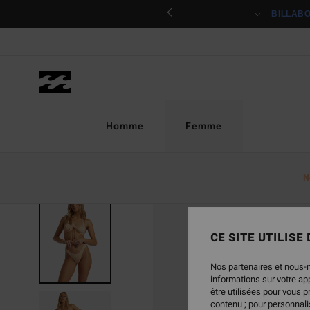
Passer
ciper
BILLAB
à
l'information
sur
le
produit
Homme
Femme
N
RUPTURE DE STOCK
CE SITE UTILISE
Nos partenaires et nous-
informations sur votre a
être utilisées pour vous 
contenu ; pour personnalis