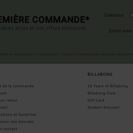
Collection
REMIÈRE COMMANDE*
ières actus et nos offres exclusives.
 valable en ligne pour les nouveaux inscrits - Conditions détaillées disponibles dans l'email de
BILLABONG
ut de la commande
50 Years of Billabong
ison
Billabong Crew
 un retour
Gift Card
ment
Student discount
ations et Garanties
ection des données
t contact