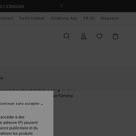
 / s'inscrire
Contact
Carte Cadeau
Billabong App
FR (€)
Magasins
ccueil
Femme
Swim
Hauts De Bikini
ns
mmer Breeze Kayden
de bikini à armatures Orange Femme
Continuer sans accepter
ONUS
95 €
 accéder à des
re adresse IP) peuvent
ance publicitaire et du
éliorer les produits
Peach Whip
ur