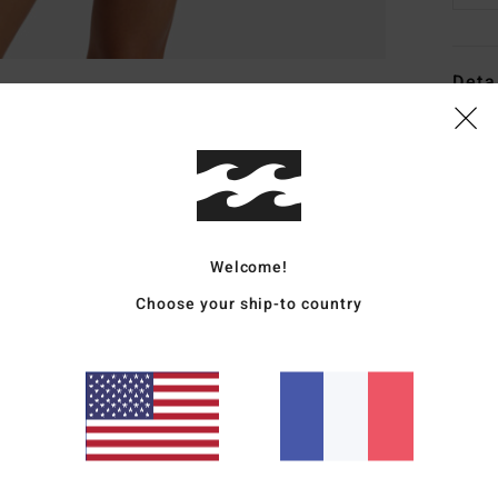
Deta
Haut 
Style
Carac
Welcome!
C
M
Choose your ship-to country
F
E
C
B
S
du 
C