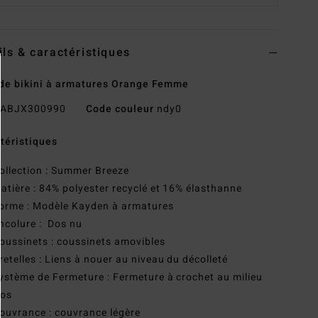
ils & caractéristiques
de bikini à armatures Orange Femme
ABJX300990
Code couleur
ndy0
téristiques
ollection : Summer Breeze
atière : 84% polyester recyclé et 16% élasthanne
orme : Modèle Kayden à armatures
ncolure : Dos nu
oussinets : coussinets amovibles
retelles : Liens à nouer au niveau du décolleté
ystème de Fermeture : Fermeture à crochet au milieu
dos
ouvrance : couvrance légère