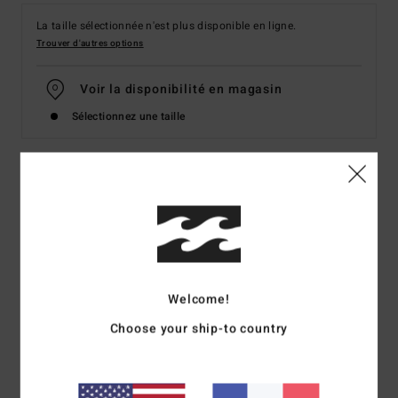
La taille sélectionnée n'est plus disponible en ligne.
Trouver d'autres options
Voir la disponibilité en magasin
Sélectionnez une taille
Details & caractéristiques
Haut de bikini Noir Femme
Style
UBJX300664
Code couleur
bsd
Welcome!
Caractéristiques
Choose your ship-to country
Matière :
mélange de polyester recyclé et texturé
Détails :
empiècements
Couvrance :
couvrance moyenne