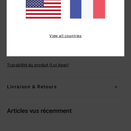
Coussinets :
non
Bretelles :
fermeture et bretelles réglables
Système de fermeture :
Fermeture par crochet en S dans
le dos
Logo :
plaque en métal
View all countries
Composition
[Matière Principale] 69% Polyester Recyclé,
23% Polyester, 8% Élasthanne
Traçabilité du produit (Loi Agec)
Livraison & Retours
Articles vus récemment