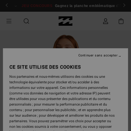
Passer
 membres
Se connecter / s'inscrire
JEU CONCOURS
Gagnez la planche emblématique d'Andy I
à
l'information
sur
le
produit
Continuer sans accepter
CE SITE UTILISE DES COOKIES
Nos partenaires et nous-mêmes utilisons des cookies ou une
technologie équivalente pour stocker et/ou accéder à des
informations sur votre appareil. Ces informations personnelles
(comme vos données de navigation et votre adresse IP) peuvent
être utilisées pour vous présenter des publications et du contenu
personnalisés ; pour mesurer la performance publicitaire et du
contenu ; pour personnaliser les publicités ; et en apprendre plus
sur leur audience ; pour développer et améliorer les produits de nos
partenaires. Vous pouvez paramétrer vos choix pour accepter ou
non les cookies soumis à votre consentement, ou vous y opposer