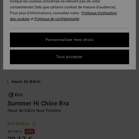
lorsque les cookies concernés ne relèvent pas de votre
consentement (tels que certains cookies de mesure d’audience).
Pour plus d'informations, consultez notre :
Politique d'utilisation
des cookies
et
Politique de confidentialité
Personnaliser mes choix
Tout accepter
Hauts De Bikini
ÉCO
Summer Hi Chloe Bra
Haut de bikini Noir Femme
ECO-BONUS
55,95 €
30%