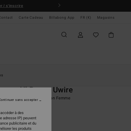
 / s'inscrire
Contact
Carte Cadeau
Billabong App
FR (€)
Magasins
ccueil
Femme
Swim
Hauts De Bikini
ns
O
mmer Hi Reese Uwire
de bikini à armatures Marron Femme
Continuer sans accepter
ONUS
 accéder à des
95 €
re adresse IP) peuvent
ance publicitaire et du
éliorer les produits