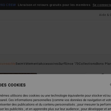
ONG CREW
Livraison et retours gratuits pour les membres
Se connecter
Aide & 
Page D'a
ouveautés
Swim
Vêtements
Accessoires
Surf
Since '73
Collections
Bons Pla
ÉC
Su
Haut 
 DES COOKIES
ECO-B
mêmes utilisons des cookies ou une technologie équivalente pour stocker et/ou
49,
ppareil. Ces informations personnelles (comme vos données de navigation et vot
présenter des publications et du contenu personnalisés ; pour mesurer la perform
er les publicités ; et en apprendre plus sur leur audience ; pour développer et am