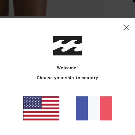
Deta
Haut 
Style
Carac
Welcome!
Choose your ship-to country
M
Hig
P
C
P
B
F
P