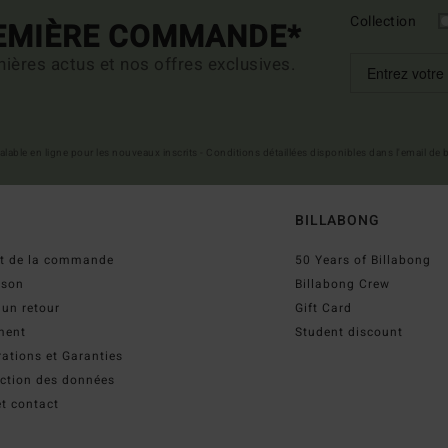
Collection
REMIÈRE COMMANDE*
ières actus et nos offres exclusives.
 valable en ligne pour les nouveaux inscrits - Conditions détaillées disponibles dans l'email de
BILLABONG
ut de la commande
50 Years of Billabong
ison
Billabong Crew
 un retour
Gift Card
ment
Student discount
ations et Garanties
ection des données
t contact