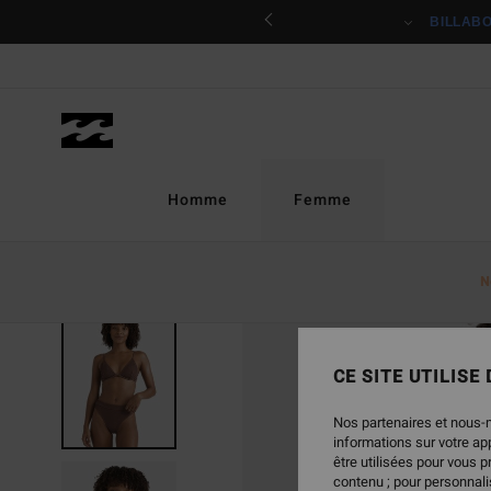
Passer
ciper
BILLAB
à
l'information
sur
le
produit
Homme
Femme
N
RUPTURE DE STOCK
CE SITE UTILISE
Nos partenaires et nous-
informations sur votre a
être utilisées pour vous 
contenu ; pour personnalis