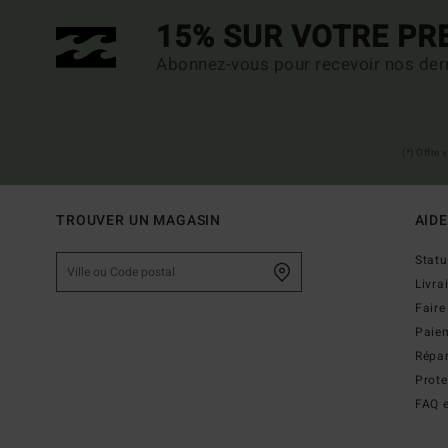
15% SUR VOTRE P
Abonnez-vous pour recevoir nos dern
(*) Offre
TROUVER UN MAGASIN
AIDE
Stat
Livra
Faire
Paie
Répar
Prot
FAQ e