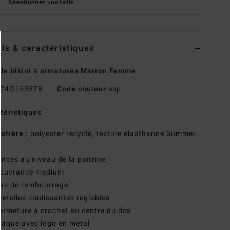
Sélectionnez une taille
ils & caractéristiques
de bikini à armatures Marron Femme
24O153578
Code couleur
esp
téristiques
atière :
polyester recyclé, texture élasthanne Summer
h
inces au niveau de la poitrine
ouvrance medium
as de rembourrage
retelles coulissantes réglables
ermeture à crochet au centre du dos
laque avec logo en métal