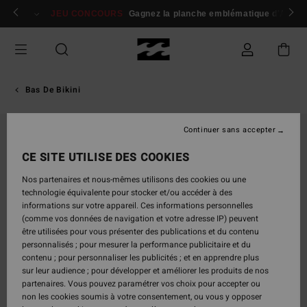
Passer
 membres
Se connecter / s'inscrire
JEU CONCOURS
Gagnez la planche emblématique d'Andy I
à
l'information
sur
le
produit
Bas De Bikini
Continuer sans accepter
CE SITE UTILISE DES COOKIES
Nos partenaires et nous-mêmes utilisons des cookies ou une
technologie équivalente pour stocker et/ou accéder à des
informations sur votre appareil. Ces informations personnelles
(comme vos données de navigation et votre adresse IP) peuvent
être utilisées pour vous présenter des publications et du contenu
personnalisés ; pour mesurer la performance publicitaire et du
contenu ; pour personnaliser les publicités ; et en apprendre plus
sur leur audience ; pour développer et améliorer les produits de nos
partenaires. Vous pouvez paramétrer vos choix pour accepter ou
non les cookies soumis à votre consentement, ou vous y opposer