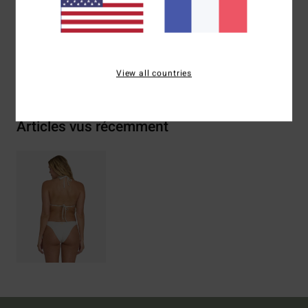
Traçabilité du produit (Loi Agec)
Livraison & Retours
View all countries
Articles vus récemment