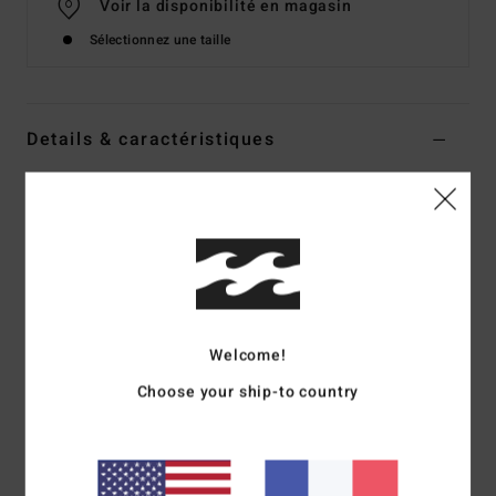
Voir la disponibilité en magasin
Sélectionnez une taille
Details & caractéristiques
Bas de bikini échancré Blanc Femme
Style
BL000281W
Code couleur
scs1
Caractéristiques
Matière :
matière recyclée texturée
Couvrance :
couvrance minimaliste
Welcome!
Taille : échancrure haute sur la jambe (High Leg)
Choose your ship-to country
Logo :__ logo brodé
Composition
69 % polyester recyclé 23 % polyester / 8 %
élasthanne