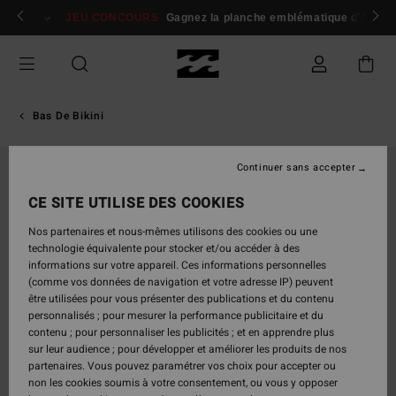
Passer
 membres
Se connecter / s'inscrire
JEU CONCOURS
Gagnez la planche emblématique d'Andy I
à
l'information
sur
le
produit
Bas De Bikini
Continuer sans accepter
CE SITE UTILISE DES COOKIES
Nos partenaires et nous-mêmes utilisons des cookies ou une
technologie équivalente pour stocker et/ou accéder à des
informations sur votre appareil. Ces informations personnelles
(comme vos données de navigation et votre adresse IP) peuvent
être utilisées pour vous présenter des publications et du contenu
personnalisés ; pour mesurer la performance publicitaire et du
contenu ; pour personnaliser les publicités ; et en apprendre plus
sur leur audience ; pour développer et améliorer les produits de nos
partenaires. Vous pouvez paramétrer vos choix pour accepter ou
non les cookies soumis à votre consentement, ou vous y opposer