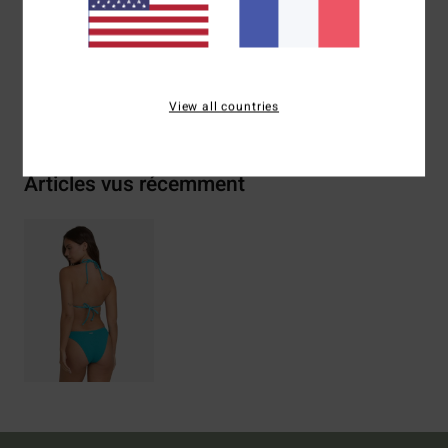
Traçabilité du produit (Loi Agec)
Livraison & Retours
View all countries
Articles vus récemment