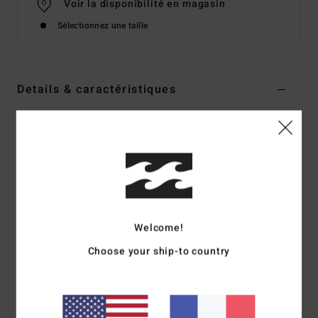
Voir la disponibilité en magasin
Sélectionnez une taille
Details & caractéristiques
Bas de bikini échancré Bleu Femme
Style
BL000281W
Code couleur
btm
Caractéristiques
Matière :
matière recyclée texturée
Couvrance :
couvrance minimaliste
Welcome!
Taille : échancrure haute sur la jambe (High Leg)
Choose your ship-to country
Logo :__ logo brodé
Composition
69 % polyester recyclé 23 % polyester / 8 %
élasthanne