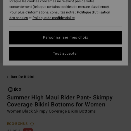
lorsque les cookies concernés ne relèvent pas de votre
consentement (tels que certains cookies de mesure d’audience).
Pour plus d'informations, consultez notre :
Politique d'utilisation
des cookies
et
Politique de confidentialité
Personnaliser mes choix
Tout accepter
Bas De Bikini
ÉCO
Summer High Maui Rider Pant- Skimpy
Coverage Bikini Bottoms for Women
Women Black Skimpy Coverage Bikini Bottoms
ECO-BONUS