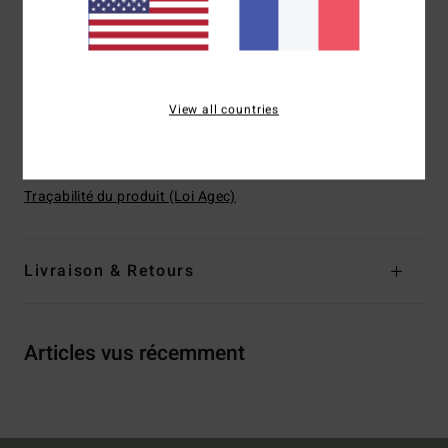
Coverage:
Skimpy coverage
Rise:
Medium rise
Closure:
Fixed closure
Branding:
Metal bar
View all countries
Composition
[Main Fabric] 69% Recycled Polyester, 23%
Polyester, 8% Elastane
Traçabilité du produit (Loi Agec)
Livraison & Retours
Articles vus récemment