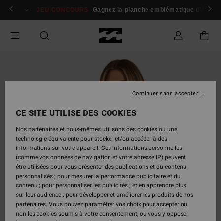
Passer
 membres
Se connecter / s'inscrire
JEU CONCOURS
Gagnez la planche emblématique d'Andy I
à
l'information
sur
le
produit
Continuer sans accepter
CE SITE UTILISE DES COOKIES
Nos partenaires et nous-mêmes utilisons des cookies ou une
technologie équivalente pour stocker et/ou accéder à des
informations sur votre appareil. Ces informations personnelles
(comme vos données de navigation et votre adresse IP) peuvent
être utilisées pour vous présenter des publications et du contenu
personnalisés ; pour mesurer la performance publicitaire et du
contenu ; pour personnaliser les publicités ; et en apprendre plus
sur leur audience ; pour développer et améliorer les produits de nos
partenaires. Vous pouvez paramétrer vos choix pour accepter ou
non les cookies soumis à votre consentement, ou vous y opposer