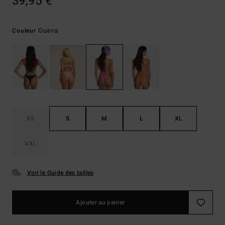
39,95 €
Guava
Couleur
XS
S
M
L
XL
XXL
Voir le Guide des tailles
Ajouter au panier