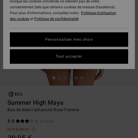
lorsque les cookies concernés ne relèvent pas de votre
consentement (tels que certains cookies de mesure d’audience).
Pour plus d'informations, consultez notre :
Politique d'utilisation
des cookies
et
Politique de confidentialité
Personnaliser mes choix
Tout accepter
ÉCO
Summer High Maya
Bas de bikini échancré Rose Femme
3.0
(2 Avis)
ECO-BONUS