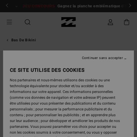
Passer
 membres
Se connecter / s'inscrire
JEU CONCOURS
Gagnez la planche emblématique d'Andy I
à
l'information
sur
le
produit
Bas De Bikini
Continuer sans accepter
CE SITE UTILISE DES COOKIES
Nos partenaires et nous-mêmes utilisons des cookies ou une
technologie équivalente pour stocker et/ou accéder à des
informations sur votre appareil. Ces informations personnelles
(comme vos données de navigation et votre adresse IP) peuvent
être utilisées pour vous présenter des publications et du contenu
personnalisés ; pour mesurer la performance publicitaire et du
contenu ; pour personnaliser les publicités ; et en apprendre plus
sur leur audience ; pour développer et améliorer les produits de nos
partenaires. Vous pouvez paramétrer vos choix pour accepter ou
non les cookies soumis à votre consentement, ou vous y opposer