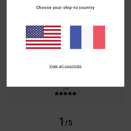
Choose your ship-to country
basé sur
2 avis vérifiés
depuis mai 2026
50% de nos clients recommandent ce produit
Confort
Rapport qualité / prix
5.0
5.0
Taille
Matière
NaN
View all countries
Trop petit
Trop grand
Coloris
5.0
1
/5