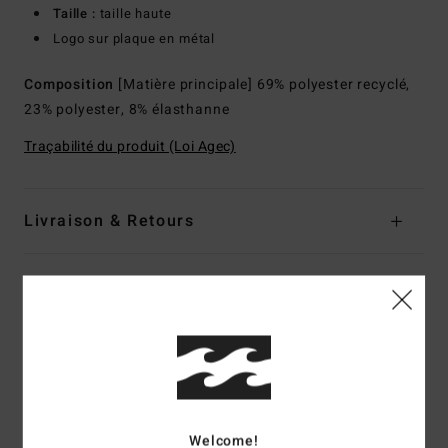
Taille :
taille haute
Logo sur plaque en métal
Composition
[Matière principale] 69% polyester recyclé,
23% polyester, 8% élasthanne
Traçabilité du produit (Loi Agec)
Livraison & Retours
Avis clients
Note moyenne
3.0
/5
Welcome!