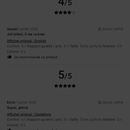
4
/5
Susan
8 juillet 2026
Achat vérifié
Joli bikini, il me va bien
Afficher original - English
Confort
: 4
Rapport qualité / prix
: 3
Taille
: Taille parfaite
Matière
: 4
/5
/5
/5
Coloris
: 4
/5
Je recommande ce produit
5
/5
Enric
7 juillet 2026
Achat vérifié
Super, génial
Afficher original - Castellano
Confort
: 5
Rapport qualité / prix
: 5
Taille
: Taille parfaite
Matière
: 5
/5
/5
/5
Coloris
: 5
/5