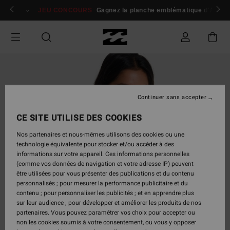
Passer
 membres
Se connecter / s'inscrire
JEU CONCOURS
Gagnez la planche emblématique d'Andy I
à
l'information
sur
le
produit
Continuer sans accepter
CE SITE UTILISE DES COOKIES
Nos partenaires et nous-mêmes utilisons des cookies ou une
technologie équivalente pour stocker et/ou accéder à des
informations sur votre appareil. Ces informations personnelles
(comme vos données de navigation et votre adresse IP) peuvent
être utilisées pour vous présenter des publications et du contenu
personnalisés ; pour mesurer la performance publicitaire et du
contenu ; pour personnaliser les publicités ; et en apprendre plus
sur leur audience ; pour développer et améliorer les produits de nos
partenaires. Vous pouvez paramétrer vos choix pour accepter ou
non les cookies soumis à votre consentement, ou vous y opposer