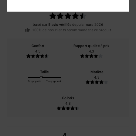
4.6
/5
basé sur
5 avis vérifiés
depuis mars 2026
100% de nos clients recommandent ce produit
Confort
Rapport qualité / prix
4.5
4.3
Taille
Matière
4.3
Trop petit
Trop grand
Coloris
4.8