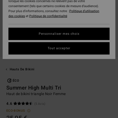
lorsque les cookies concernés ne relèvent pas de votre
consentement (tels que certains cookies de mesure d’audience).
Pour plus d'informations, consultez notre :
Politique d'utilisation
des cookies
et
Politique de confidentialité
Personnaliser mes choix
Tout accepter
Hauts De Bikini
ÉCO
Summer High Multi Tri
Haut de bikini triangle Noir Femme
4.6
(5 Avis)
ECO-BONUS