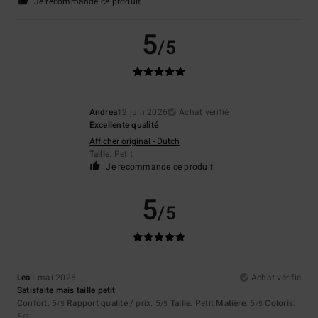
Je recommande ce produit
5
/5
Andrea
12 juin 2026
Achat vérifié
Excellente qualité
Afficher original - Dutch
Taille
: Petit
Je recommande ce produit
5
/5
Lea
1 mai 2026
Achat vérifié
Satisfaite mais taille petit
Confort
: 5
Rapport qualité / prix
: 5
Taille
: Petit
Matière
: 5
Coloris
:
/5
/5
/5
5
/5