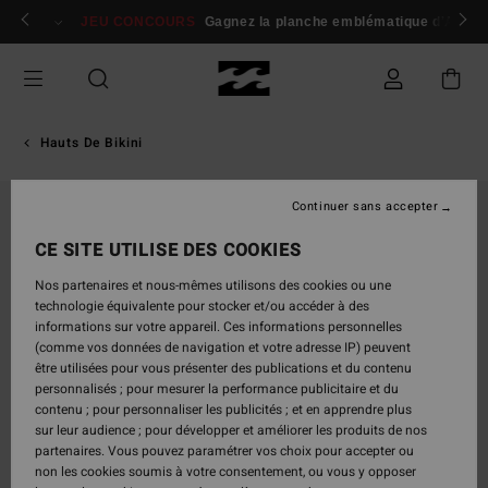
Passer
 membres
Se connecter / s'inscrire
JEU CONCOURS
Gagnez la planche emblématique d'Andy I
à
l'information
sur
le
produit
Hauts De Bikini
Continuer sans accepter
CE SITE UTILISE DES COOKIES
Nos partenaires et nous-mêmes utilisons des cookies ou une
technologie équivalente pour stocker et/ou accéder à des
informations sur votre appareil. Ces informations personnelles
(comme vos données de navigation et votre adresse IP) peuvent
être utilisées pour vous présenter des publications et du contenu
personnalisés ; pour mesurer la performance publicitaire et du
contenu ; pour personnaliser les publicités ; et en apprendre plus
sur leur audience ; pour développer et améliorer les produits de nos
partenaires. Vous pouvez paramétrer vos choix pour accepter ou
non les cookies soumis à votre consentement, ou vous y opposer