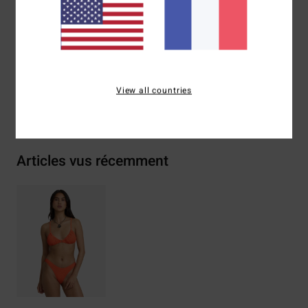
Composition
[Matière principale] 69% polyester recyclé,
23% polyester, 8% élasthanne
Traçabilité du produit (Loi Agec)
View all countries
Livraison & Retours
Articles vus récemment