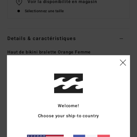
Voir la disponibilité en magasin
Sélectionnez une taille
Details & caractéristiques
Haut de bikini bralette Orange Femme
Style
BL000279
Code couleur
hot
Caractéristiques
Bretelles réglables avec crochet au centre du dos pour la
fermeture
Matière :
tissu recyclé Summer High
Welcome!
Détail froncé sur le buste
Choose your ship-to country
Coussinets amovibles
Logo sur petite plaque métallique