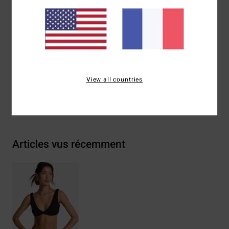
Logo sur plaque en métal
Composition
[Matière principale] 69% polyester recyclé,
23% polyester, 8% élasthanne
Traçabilité du produit (Loi Agec)
View all countries
Livraison & Retours
Articles vus récemment