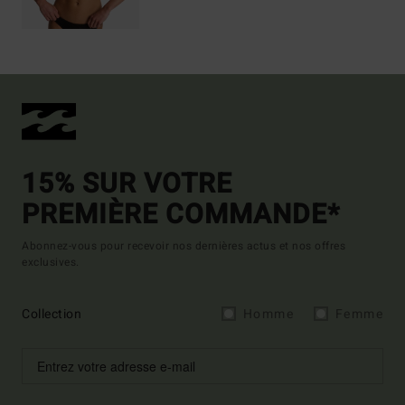
15% SUR VOTRE
PREMIÈRE COMMANDE*
Abonnez-vous pour recevoir nos dernières actus et nos offres
exclusives.
Collection
Homme
Femme