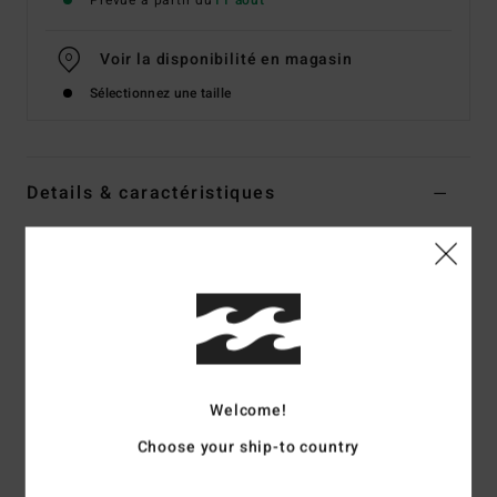
Prévue à partir du
11 août
Voir la disponibilité en magasin
Sélectionnez une taille
Details & caractéristiques
Haut de bikini tank Noir Femme
Style
EBJX300130
Code couleur
bpb
Caractéristiques
Matière :
tissu recyclé Summer High
Rembourrage :
amovible
Welcome!
Torsion sur le devant
Choose your ship-to country
Doublure :
modèle entièrement doublé sur le devant et
dans le dos