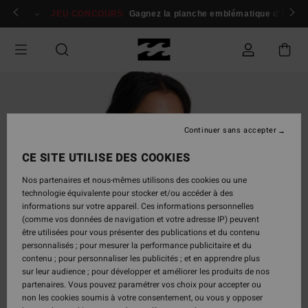
Passer
 membres
Se connecter / s'inscrire
JEU CONCOURS
Gagnez la planche emblématique d'Andy I
à
l'information
sur
le
produit
Continuer sans accepter
CE SITE UTILISE DES COOKIES
Nos partenaires et nous-mêmes utilisons des cookies ou une
technologie équivalente pour stocker et/ou accéder à des
informations sur votre appareil. Ces informations personnelles
(comme vos données de navigation et votre adresse IP) peuvent
être utilisées pour vous présenter des publications et du contenu
personnalisés ; pour mesurer la performance publicitaire et du
contenu ; pour personnaliser les publicités ; et en apprendre plus
sur leur audience ; pour développer et améliorer les produits de nos
partenaires. Vous pouvez paramétrer vos choix pour accepter ou
non les cookies soumis à votre consentement, ou vous y opposer