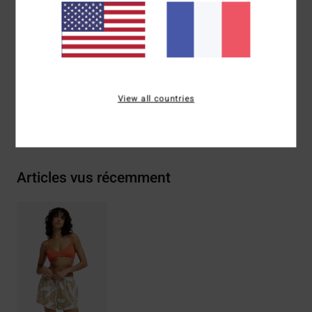
Plaque avec logo en métal
Composition
[Matière principale] 60% coton, 40% viscose
Traçabilité du produit (Loi Agec)
View all countries
Livraison & Retours
Articles vus récemment