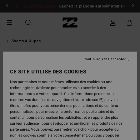
Passer
 membres
Se connecter / s'inscrire
JEU CONCOURS
Gagnez la planche emblématique d'Andy I
à
l'information
sur
le
produit
Shorts & Jupes
Continuer sans accepter
CE SITE UTILISE DES COOKIES
Nos partenaires et nous-mêmes utilisons des cookies ou une
technologie équivalente pour stocker et/ou accéder à des
informations sur votre appareil. Ces informations personnelles
(comme vos données de navigation et votre adresse IP) peuvent
être utilisées pour vous présenter des publications et du contenu
personnalisés ; pour mesurer la performance publicitaire et du
contenu ; pour personnaliser les publicités ; et en apprendre plus
sur leur audience ; pour développer et améliorer les produits de nos
partenaires. Vous pouvez paramétrer vos choix pour accepter ou
non les cookies soumis à votre consentement, ou vous y opposer