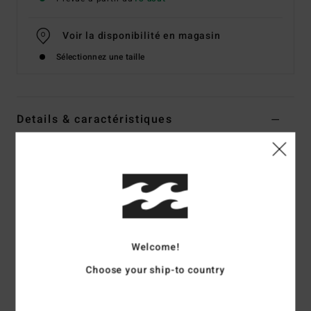
Voir la disponibilité en magasin
Sélectionnez une taille
Details & caractéristiques
Short taille élastique Marron Femme
Style
EBJNS00122
Code couleur
czs0
Caractéristiques
Mélange de viscose de coton texturé avec imprimé sur
Welcome!
toute la surface
Choose your ship-to country
Coupe :
coupe regular
Taille élastique
Poches au niveau des coutures latérales