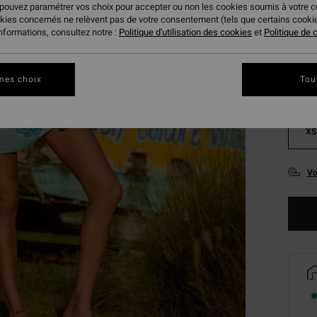
 pouvez paramétrer vos choix pour accepter ou non les cookies soumis à votre 
Coule
okies concernés ne relèvent pas de votre consentement (tels que certains cook
informations, consultez notre :
Politique d'utilisation des cookies
et
Politique de c
mes choix
Tou
XS
Vo