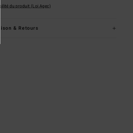
ilité du produit (Loi Agec)
aison & Retours