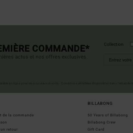
Collection
REMIÈRE COMMANDE*
ières actus et nos offres exclusives.
 valable en ligne pour les nouveaux inscrits - Conditions détaillées disponibles dans l'email de
BILLABONG
ut de la commande
50 Years of Billabong
ison
Billabong Crew
 un retour
Gift Card