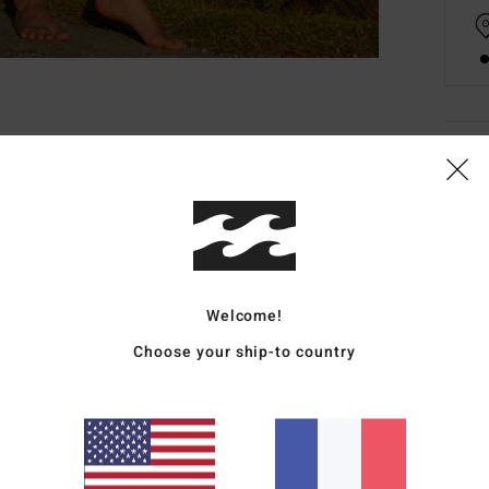
Deta
Robe
Style
Carac
Welcome!
M
Choose your ship-to country
C
F
P
Comp