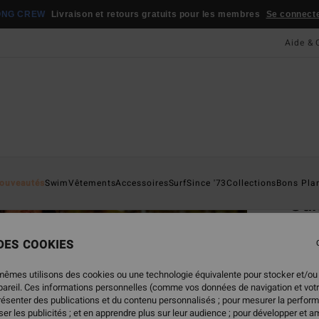
ONG CREW
Livraison et retours gratuits pour les membres
Se connecter
Aide & 
Page D'a
ouveautés
Swim
Vêtements
Accessoires
Surf
Since '73
Collections
Bons Pla
Su
Robe 
 DES COOKIES
69,95
48,
mêmes utilisons des cookies ou une technologie équivalente pour stocker et/ou
ppareil. Ces informations personnelles (comme vos données de navigation et vot
BONS 
présenter des publications et du contenu personnalisés ; pour mesurer la perform
er les publicités ; et en apprendre plus sur leur audience ; pour développer et am