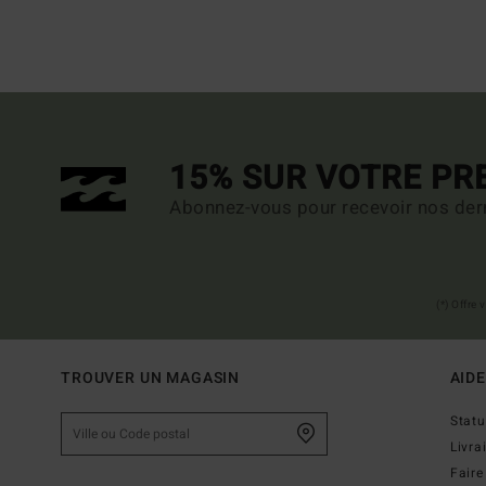
15% SUR VOTRE P
Abonnez-vous pour recevoir nos dern
(*) Offre
TROUVER UN MAGASIN
AIDE
Stat
Livra
Faire