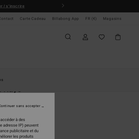
 / s'inscrire
Contact
Carte Cadeau
Billabong App
FR (€)
Magasins
ccueil
Femme
Vêtements
Robes
Robes Mini
ns
n Rays
courte Bleu Femme
Continuer sans accepter
 €
30%
97 €
 accéder à des
re adresse IP) peuvent
PLANS
ance publicitaire et du
éliorer les produits