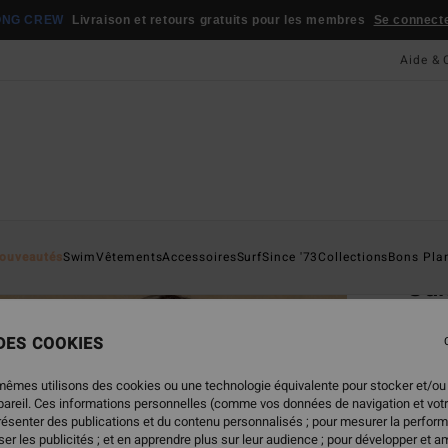
ONG CREW
Livraison et retours gratuits pour les membres
Se connecter
Aide & 
Page D'a
ouveautés
Swim
Vêtements
Accessoires
Surf
Since '73
Collections
Bons Pla
Su
Pantal
 DES COOKIES
75,
mêmes utilisons des cookies ou une technologie équivalente pour stocker et/ou
ppareil. Ces informations personnelles (comme vos données de navigation et vot
présenter des publications et du contenu personnalisés ; pour mesurer la perform
Coule
er les publicités ; et en apprendre plus sur leur audience ; pour développer et am