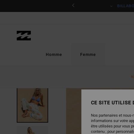
Passer
ciper
BILLAB
à
l'information
sur
le
produit
Homme
Femme
N
RUPTURE DE STOCK
CE SITE UTILISE
Nos partenaires et nous-
informations sur votre a
être utilisées pour vous 
contenu ; pour personnalis