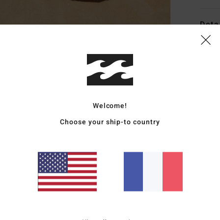
Deta
Panta
Style
Carac
Welcome!
C
M
Choose your ship-to country
C
T
T
C
26.
F
L
A