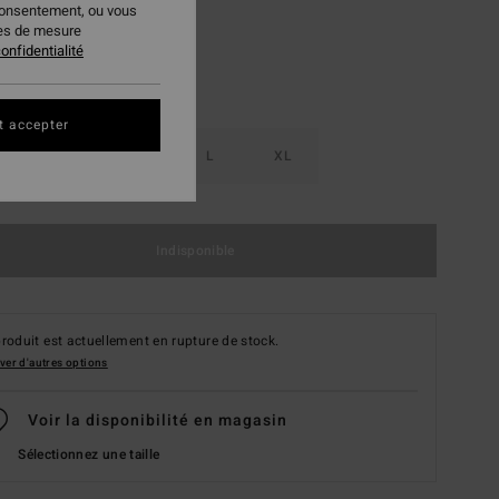
consentement, ou vous
ies de mesure
onfidentialité
t accepter
S
M
L
XL
Indisponible
roduit est actuellement en rupture de stock.
ver d'autres options
Voir la disponibilité en magasin
Sélectionnez une taille