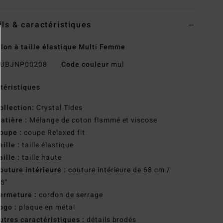
ils & caractéristiques
lon à taille élastique Multi Femme
UBJNP00208
Code couleur
mul
téristiques
ollection:
Crystal Tides
atière :
Mélange de coton flammé et viscose
oupe :
coupe Relaxed fit
aille :
taille élastique
aille :
taille haute
outure intérieure :
couture intérieure de 68 cm /
75"
ermeture :
cordon de serrage
ogo :
plaque en métal
utres caractéristiques :
détails brodés