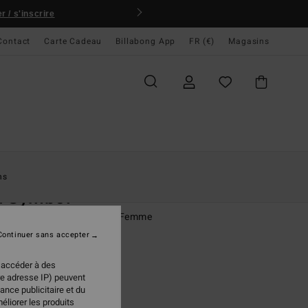
 / s'inscrire
Contact
Carte Cadeau
Billabong App
FR (€)
Magasins
ccueil
Femme
Vêtements
Jeans & Pantalons
ns
n Symbol
on à taille élastique Multi Femme
Continuer sans accepter
95 €
 accéder à des
re adresse IP) peuvent
ance publicitaire et du
Multi
ur
éliorer les produits