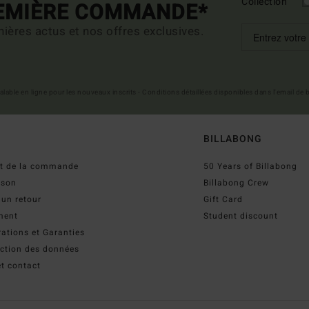
Collection
REMIÈRE COMMANDE*
ières actus et nos offres exclusives.
 valable en ligne pour les nouveaux inscrits - Conditions détaillées disponibles dans l'email de
BILLABONG
ut de la commande
50 Years of Billabong
ison
Billabong Crew
 un retour
Gift Card
ment
Student discount
ations et Garanties
ection des données
t contact