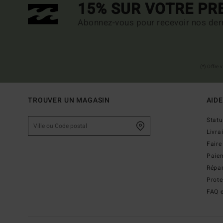
15% SUR VOTRE P
Abonnez-vous pour recevoir nos dern
(*) Offre
TROUVER UN MAGASIN
AIDE
Stat
Livra
Faire
Paie
Répar
Prot
FAQ e