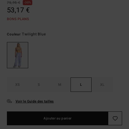
75,95 €
30%
53,17 €
BONS PLANS
Twilight Blue
Couleur
XS
S
M
L
XL
Voir le Guide des tailles
Ajouter au panier