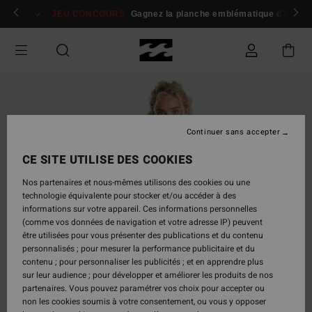
Passer
 membres
Se connecter / s'inscrire
JEU CONCOURS
Gagnez la planche emblématique d'Andy I
à
l'information
sur
le
produit
Continuer sans accepter
CE SITE UTILISE DES COOKIES
Nos partenaires et nous-mêmes utilisons des cookies ou une
technologie équivalente pour stocker et/ou accéder à des
informations sur votre appareil. Ces informations personnelles
(comme vos données de navigation et votre adresse IP) peuvent
être utilisées pour vous présenter des publications et du contenu
personnalisés ; pour mesurer la performance publicitaire et du
contenu ; pour personnaliser les publicités ; et en apprendre plus
sur leur audience ; pour développer et améliorer les produits de nos
partenaires. Vous pouvez paramétrer vos choix pour accepter ou
non les cookies soumis à votre consentement, ou vous y opposer