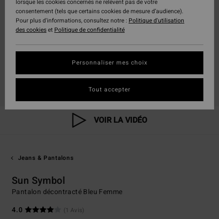
lorsque les cookies concernés ne relèvent pas de votre
consentement (tels que certains cookies de mesure d’audience).
Pour plus d'informations, consultez notre :
Politique d'utilisation
des cookies
et
Politique de confidentialité
Personnaliser mes choix
Tout accepter
VOIR LA VIDÉO
Jeans & Pantalons
Sun Symbol
Pantalon décontracté Bleu Femme
4.0
(1 Avis)