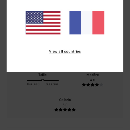
4.0
/5
basé sur
1 avis vérifiés
depuis juillet 2026
100% de nos clients recommandent ce produit
Confort
Rapport qualité / prix
View all countries
5.0
3.0
Taille
Matière
4.0
Trop petit
Trop grand
Coloris
5.0