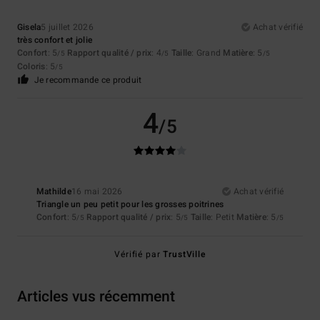
Gisela
5 juillet 2026
Achat vérifié
très confort et jolie
Confort
: 5
Rapport qualité / prix
: 4
Taille
: Grand
Matière
: 5
/5
/5
/5
Coloris
: 5
/5
Je recommande ce produit
4
/5
Mathilde
16 mai 2026
Achat vérifié
Triangle un peu petit pour les grosses poitrines
Confort
: 5
Rapport qualité / prix
: 5
Taille
: Petit
Matière
: 5
/5
/5
/5
Vérifié par
TrustVille
Articles vus récemment