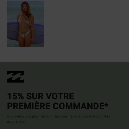
15% SUR VOTRE
PREMIÈRE COMMANDE*
Abonnez-vous pour recevoir nos dernières actus et nos offres
exclusives.