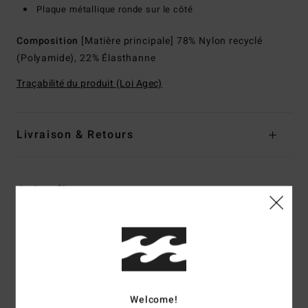
Plaque métallique ronde sur le côté
Composition
[Matière principale] 78% Nylon recyclé
(Polyamide), 22% Élasthanne
Traçabilité du produit (Loi Agec)
Livraison & Retours
Avis clients
Note moyenne
4.5
/5
Welcome!