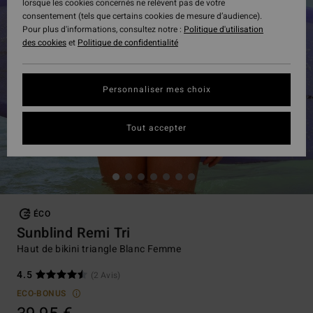
lorsque les cookies concernés ne relèvent pas de votre
consentement (tels que certains cookies de mesure d’audience).
Pour plus d'informations, consultez notre :
Politique d'utilisation
des cookies
et
Politique de confidentialité
Personnaliser mes choix
Tout accepter
ÉCO
Sunblind Remi Tri
Haut de bikini triangle Blanc Femme
4.5
(2 Avis)
ECO-BONUS