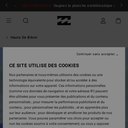
Passer
 membres
Se connecter / s'inscrire
JEU CONCOURS
Gagnez la planche emblématique d'Andy I
à
l'information
sur
le
produit
Hauts De Bikini
Continuer sans accepter
CE SITE UTILISE DES COOKIES
Nos partenaires et nous-mêmes utilisons des cookies ou une
technologie équivalente pour stocker et/ou accéder à des
informations sur votre appareil. Ces informations personnelles
(comme vos données de navigation et votre adresse IP) peuvent
être utilisées pour vous présenter des publications et du contenu
personnalisés ; pour mesurer la performance publicitaire et du
contenu ; pour personnaliser les publicités ; et en apprendre plus
sur leur audience ; pour développer et améliorer les produits de nos
partenaires. Vous pouvez paramétrer vos choix pour accepter ou
non les cookies soumis à votre consentement, ou vous y opposer