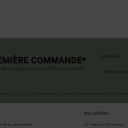
Collection
REMIÈRE COMMANDE*
ières actus et nos offres exclusives.
 valable en ligne pour les nouveaux inscrits - Conditions détaillées disponibles dans l'email de
BILLABONG
ut de la commande
50 Years of Billabong