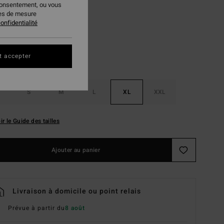
consentement, ou vous
Salt Crystal
ur
ies de mesure
onfidentialité
t accepter
S
M
L
XL
XXL
ir le Guide des tailles
Ajouter au panier
Livraison à domicile ou point relais
Prévue à partir du
8 août