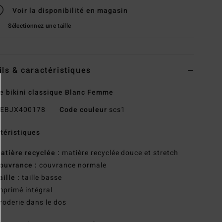
Voir la disponibilité en magasin
Sélectionnez une taille
ils & caractéristiques
e bikini classique Blanc Femme
EBJX400178
Code couleur
scs1
téristiques
atière recyclée :
matière recyclée douce et stretch
ouvrance :
couvrance normale
aille :
taille basse
mprimé intégral
roderie dans le dos