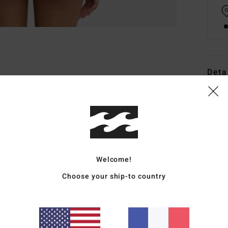
Deta
Bas d
Style
Carac
M
Welcome!
C
Choose your ship-to country
T
I
B