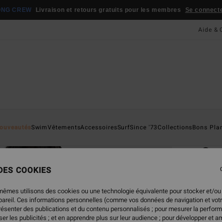
ONG CREW
Livraison et retours gratuits pour les membres
Se connecter
Aide & 
Page D'a
ouveautés
Swim
Vêtements
Accessoires
Surf
Since '73
Collections
Bons Pla
ÉC
Sun
Bas d
 DES COOKIES
ECO-B
mêmes utilisons des cookies ou une technologie équivalente pour stocker et/ou
35,
ppareil. Ces informations personnelles (comme vos données de navigation et vot
présenter des publications et du contenu personnalisés ; pour mesurer la perform
er les publicités ; et en apprendre plus sur leur audience ; pour développer et am