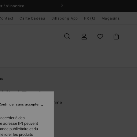
 / s'inscrire
Contact
Carte Cadeau
Billabong App
FR (€)
Magasins
ccueil
Femme
Swim
Bas De Bikini
ns
O
blind Tropic
e bikini classique Blanc Femme
Continuer sans accepter
ONUS
 accéder à des
95 €
re adresse IP) peuvent
ance publicitaire et du
éliorer les produits