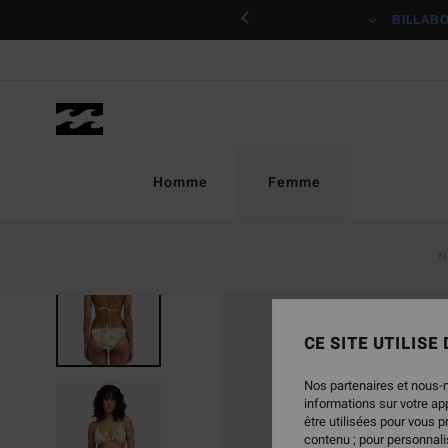
Passer
ciper
BILLAB
à
l'information
sur
le
produit
Homme
Femme
N
CE SITE UTILISE
Nos partenaires et nous-
informations sur votre a
être utilisées pour vous 
contenu ; pour personnalis