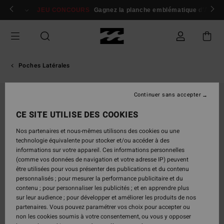
Passer
 membres
Se connecter / s'inscrire
JEU CONCOURS
Gagnez la planche emblématique d'Andy I
à
l'information
sur
le
produit
Poches Latérales
Continuer sans accepter
CE SITE UTILISE DES COOKIES
Nos partenaires et nous-mêmes utilisons des cookies ou une
technologie équivalente pour stocker et/ou accéder à des
informations sur votre appareil. Ces informations personnelles
(comme vos données de navigation et votre adresse IP) peuvent
être utilisées pour vous présenter des publications et du contenu
personnalisés ; pour mesurer la performance publicitaire et du
contenu ; pour personnaliser les publicités ; et en apprendre plus
sur leur audience ; pour développer et améliorer les produits de nos
partenaires. Vous pouvez paramétrer vos choix pour accepter ou
non les cookies soumis à votre consentement, ou vous y opposer