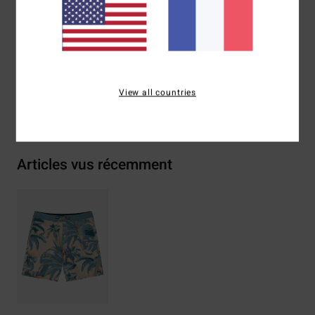
Composition
[Matière principale] 72 % polyester recyclé /
20 % coton / 8 % élasthanne
Traçabilité du produit (Loi Agec)
View all countries
Livraison & Retours
Articles vus récemment