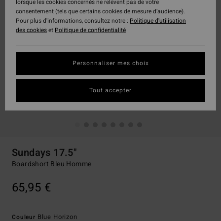
lorsque les cookies concernés ne relèvent pas de votre
consentement (tels que certains cookies de mesure d’audience).
Pour plus d'informations, consultez notre :
Politique d'utilisation
des cookies
et
Politique de confidentialité
Personnaliser mes choix
Tout accepter
Sundays 17.5"
Boardshort Bleu Homme
65,95 €
Blue Horizon
Couleur