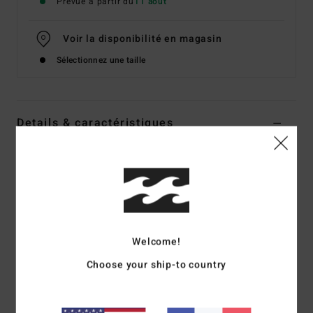
Prévue à partir du
11 août
Voir la disponibilité en magasin
Sélectionnez une taille
Details & caractéristiques
Boardshort Bleu Homme
Style
BL000452
Code couleur
buh
Caractéristiques
Impressions par sublimation
Welcome!
Poches à ouverture latérale
Choose your ship-to country
Étiquette de marque Billabong tissée
Taille fixe, longueur jambe extérieure de 17,5"/44,45 cm