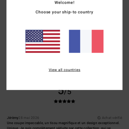
Welcome!
Confort
Rapport qualité / prix
5.0
4.5
Choose your ship-to country
Taille
Matière
5.0
Trop petit
Trop grand
Coloris
5.0
View all countries
5
/5
Jérèmy
28 mai 2026
Achat vérifié
Une coupe impeccable, un tissu magnifique et un design exceptionnel.
Unique. Je suis complètement séduite par cette collection, qui se