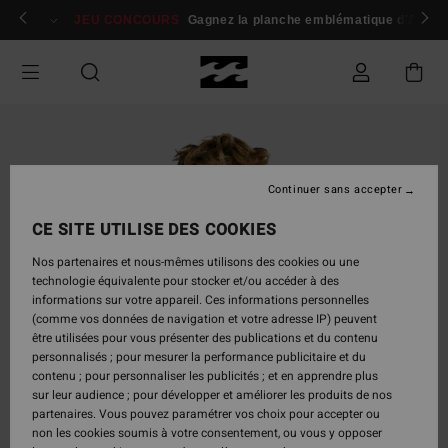
Passer
 membres
Se connecter / s'inscrire
JEU CONCOURS
Gagnez la planche emblématique d'Andy I
à
l'information
sur
le
produit
Continuer sans accepter
CE SITE UTILISE DES COOKIES
Nos partenaires et nous-mêmes utilisons des cookies ou une
technologie équivalente pour stocker et/ou accéder à des
informations sur votre appareil. Ces informations personnelles
(comme vos données de navigation et votre adresse IP) peuvent
être utilisées pour vous présenter des publications et du contenu
personnalisés ; pour mesurer la performance publicitaire et du
contenu ; pour personnaliser les publicités ; et en apprendre plus
sur leur audience ; pour développer et améliorer les produits de nos
partenaires. Vous pouvez paramétrer vos choix pour accepter ou
non les cookies soumis à votre consentement, ou vous y opposer