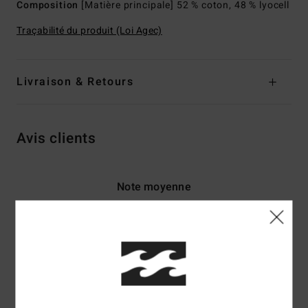
Composition
[Matière principale] 52 % coton, 48 % lyocell
Traçabilité du produit (Loi Agec)
Livraison & Retours
Avis clients
Note moyenne
5.0
/5
basé sur
2 avis vérifiés
depuis mai 2026
100% de nos clients recommandent ce produit