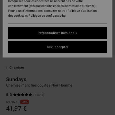
lorsque les cookies concernés ne relèvent pas de votre
consentement (tels que certains cookies de mesure d’audience).
Pour plus d'informations, consultez notre :
Politique d'utilisation
des cookies
et
Politique de confidentialité
Personnaliser mes choix
Tout accepter
Chemises
Sundays
Chemise manches courtes Noir Homme
5.0
(2 Avis)
59,95 €
30%
41,97 €