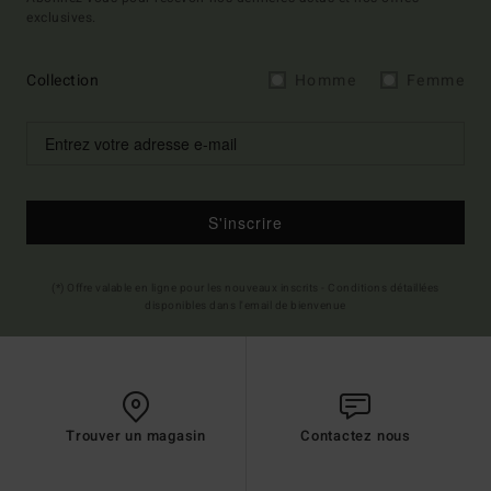
exclusives.
Collection
Homme
Femme
S'inscrire
(*) Offre valable en ligne pour les nouveaux inscrits - Conditions détaillées
disponibles dans l'email de bienvenue
Trouver un magasin
Contactez nous