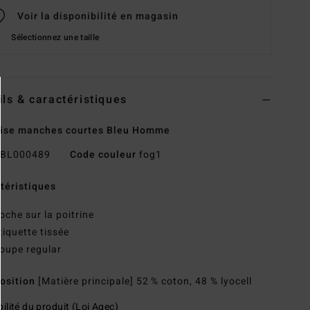
Voir la disponibilité en magasin
Sélectionnez une taille
ils & caractéristiques
ise manches courtes Bleu Homme
BL000489
Code couleur
fog1
téristiques
oche sur la poitrine
tiquette tissée
oupe regular
osition
[Matière principale] 52 % coton, 48 % lyocell
ilité du produit (Loi Agec)