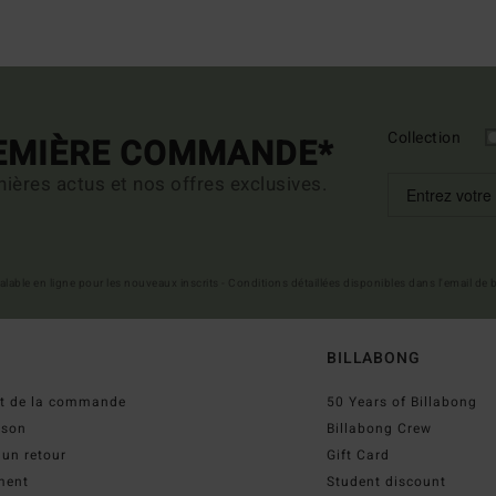
Collection
REMIÈRE COMMANDE*
ières actus et nos offres exclusives.
 valable en ligne pour les nouveaux inscrits - Conditions détaillées disponibles dans l'email de
BILLABONG
ut de la commande
50 Years of Billabong
ison
Billabong Crew
 un retour
Gift Card
ment
Student discount