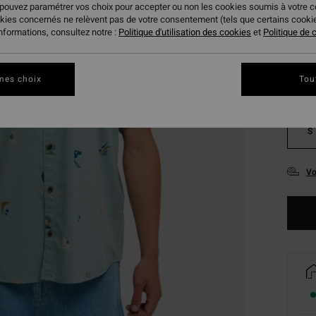
 pouvez paramétrer vos choix pour accepter ou non les cookies soumis à votre 
Coule
okies concernés ne relèvent pas de votre consentement (tels que certains cook
informations, consultez notre :
Politique d'utilisation des cookies
et
Politique de c
mes choix
Tou
S
Vo