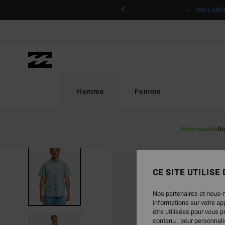
Passer
ciper
BILLAB
à
l'information
sur
le
produit
Homme
Femme
Nouveautés
Bo
CE SITE UTILISE
Nos partenaires et nous-
informations sur votre a
être utilisées pour vous 
contenu ; pour personnalis