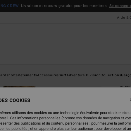
ONG CREW
Livraison et retours gratuits pour les membres
Se connecter
Aide & 
Page D'a
ardshorts
Vêtements
Accessoires
Surf
Adventure Division
Collections
Garç
Sun
Chemi
 DES COOKIES
59,95
41,
mêmes utilisons des cookies ou une technologie équivalente pour stocker et/ou
ppareil. Ces informations personnelles (comme vos données de navigation et vot
BONS 
présenter des publications et du contenu personnalisés ; pour mesurer la perform
er les publicités ; et en apprendre plus sur leur audience ; pour développer et am