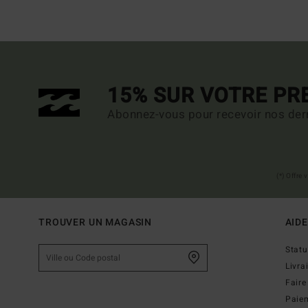
15% SUR VOTRE P
Abonnez-vous pour recevoir nos dern
(*) Offre
TROUVER UN MAGASIN
AIDE
Stat
Livra
Faire
Paie