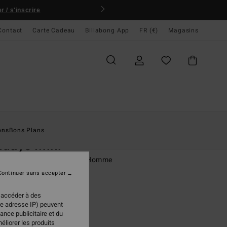
 / s'inscrire
Contact
Carte Cadeau
Billabong App
FR (€)
Magasins
ccueil
Homme
Vêtements
Chemises
ons
Bons Plans
days Mini
se manches courtes Bleu Homme
Continuer sans accepter
 €
30%
97 €
 accéder à des
re adresse IP) peuvent
PLANS
ance publicitaire et du
éliorer les produits