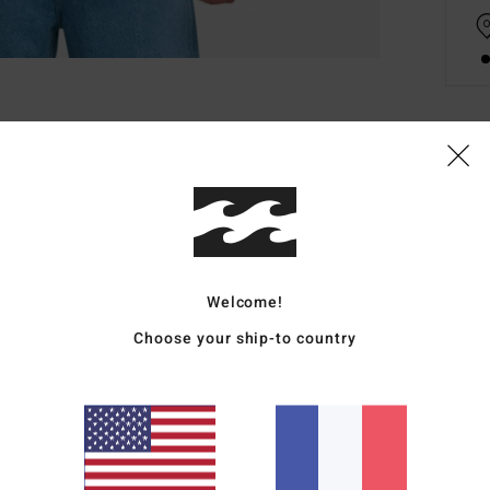
Deta
Chem
Style
Carac
Welcome!
Choose your ship-to country
P
É
C
Comp
Traçab