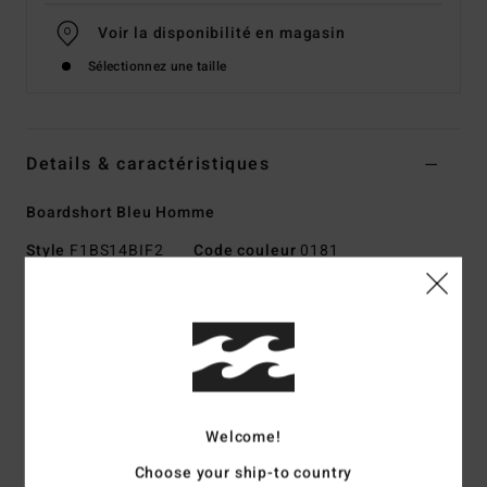
Voir la disponibilité en magasin
Sélectionnez une taille
Details & caractéristiques
Boardshort Bleu Homme
Style
F1BS14BIF2
Code couleur
0181
Caractéristiques
Matière éco-responsable/technologie : matière Recycler
4-way stretch haute performance
Motif : imprimé intégral
Modèle fabriqué à partir de bouteilles en plastique
Welcome!
recyclées
Choose your ship-to country
L'alliance parfaite entre confort et performance