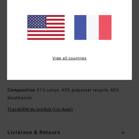
Revêtement Micro Repel déperlant pour que le tissu reste
léger et rapide à sécher
Longueur : longueur 19''
Coupe : Performance fit, une coupe conçue pour réduire
le nombre de coutures et apporter plus de stretch et de
performance
Taille : taille fixe avec cordon de serrage réglable
View all countries
Poches : poche arrière plaquée à rabat
Détails : étiquette logotée sur le devant
Étiquette logotée sur la poche arrière
Composition
51% coton, 43% polyester recyclé, 60%
élasthanne
Traçabilité du produit (Loi Agec)
Livraison & Retours