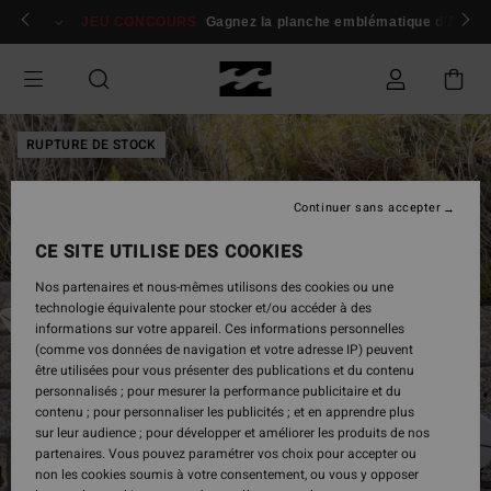
Passer
 membres
Se connecter / s'inscrire
JEU CONCOURS
Gagnez la planche emblématique d'Andy I
à
l'information
sur
le
produit
RUPTURE DE STOCK
Continuer sans accepter
CE SITE UTILISE DES COOKIES
Nos partenaires et nous-mêmes utilisons des cookies ou une
technologie équivalente pour stocker et/ou accéder à des
informations sur votre appareil. Ces informations personnelles
(comme vos données de navigation et votre adresse IP) peuvent
être utilisées pour vous présenter des publications et du contenu
personnalisés ; pour mesurer la performance publicitaire et du
contenu ; pour personnaliser les publicités ; et en apprendre plus
sur leur audience ; pour développer et améliorer les produits de nos
partenaires. Vous pouvez paramétrer vos choix pour accepter ou
non les cookies soumis à votre consentement, ou vous y opposer