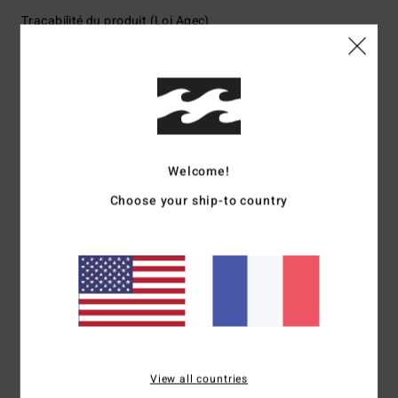
Traçabilité du produit (Loi Agec)
Livraison & Retours
Avis clients
Welcome!
Choose your ship-to country
Note moyenne
5.0
/5
basé sur
2 avis vérifiés
depuis juin 2026
100% de nos clients recommandent ce produit
View all countries
Confort
Rapport qualité / prix