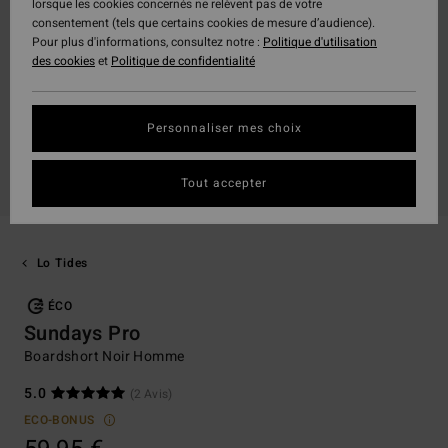
lorsque les cookies concernés ne relèvent pas de votre
consentement (tels que certains cookies de mesure d’audience).
Pour plus d'informations, consultez notre :
Politique d'utilisation
des cookies
et
Politique de confidentialité
Personnaliser mes choix
Tout accepter
Lo Tides
ÉCO
Sundays Pro
Boardshort Noir Homme
5.0
(2 Avis)
ECO-BONUS