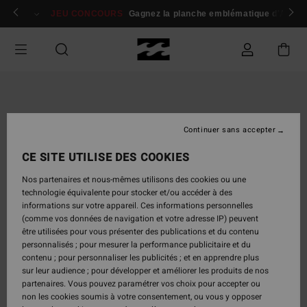
Passer
 membres
Se connecter / s'inscrire
JEU CONCOURS
Gagnez la planche emblématique d'Andy I
à
l'information
sur
le
produit
Continuer sans accepter
CE SITE UTILISE DES COOKIES
Nos partenaires et nous-mêmes utilisons des cookies ou une
technologie équivalente pour stocker et/ou accéder à des
informations sur votre appareil. Ces informations personnelles
(comme vos données de navigation et votre adresse IP) peuvent
être utilisées pour vous présenter des publications et du contenu
personnalisés ; pour mesurer la performance publicitaire et du
contenu ; pour personnaliser les publicités ; et en apprendre plus
sur leur audience ; pour développer et améliorer les produits de nos
partenaires. Vous pouvez paramétrer vos choix pour accepter ou
non les cookies soumis à votre consentement, ou vous y opposer