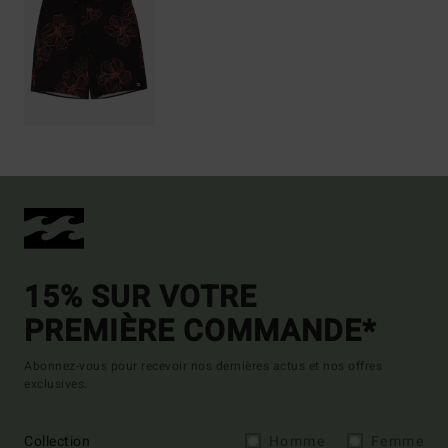
15% SUR VOTRE
PREMIÈRE COMMANDE*
Abonnez-vous pour recevoir nos dernières actus et nos offres
exclusives.
Collection
Homme
Femme