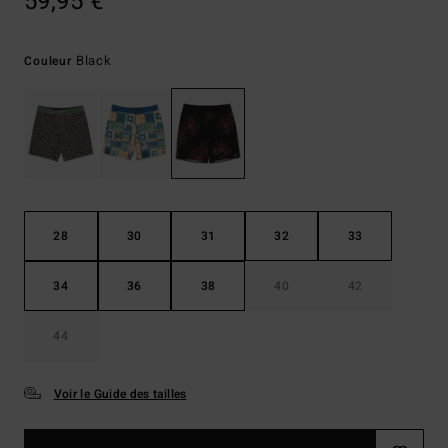
59,95 €
Black
Couleur
28
30
31
32
33
34
36
38
40
42
44
Voir le Guide des tailles