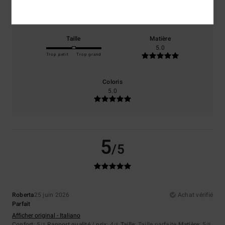
5.0
4.5
Taille
Matière
5.0
Trop petit
Trop grand
Coloris
5.0
5
/5
Roberta
25 juin 2026
Achat vérifié
Parfait
Afficher original - Italiano
Confort
: 5
Rapport qualité / prix
: 4
Taille
: Taille parfaite
Matière
: 5