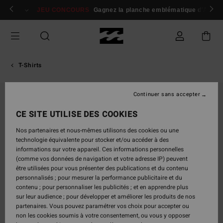
Passer
 membres
Se connecter / s'inscrire
JEU CONCOURS
Gagnez la planche emblématique d'Andy I
à
l'information
sur
le
produit
T-Shirts
Continuer sans accepter
CE SITE UTILISE DES COOKIES
Nos partenaires et nous-mêmes utilisons des cookies ou une
technologie équivalente pour stocker et/ou accéder à des
informations sur votre appareil. Ces informations personnelles
(comme vos données de navigation et votre adresse IP) peuvent
être utilisées pour vous présenter des publications et du contenu
personnalisés ; pour mesurer la performance publicitaire et du
contenu ; pour personnaliser les publicités ; et en apprendre plus
sur leur audience ; pour développer et améliorer les produits de nos
partenaires. Vous pouvez paramétrer vos choix pour accepter ou
non les cookies soumis à votre consentement, ou vous y opposer