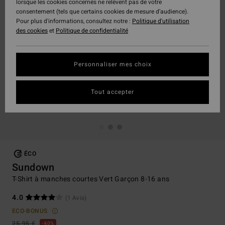
lorsque les cookies concernés ne relèvent pas de votre
consentement (tels que certains cookies de mesure d’audience).
Pour plus d'informations, consultez notre :
Politique d'utilisation
des cookies
et
Politique de confidentialité
Personnaliser mes choix
Tout accepter
ÉCO
Sundown
T-Shirt à manches courtes Vert Garçon 8-16 ans
4.0
(1 Avis)
ECO-BONUS
25,95 €
40%