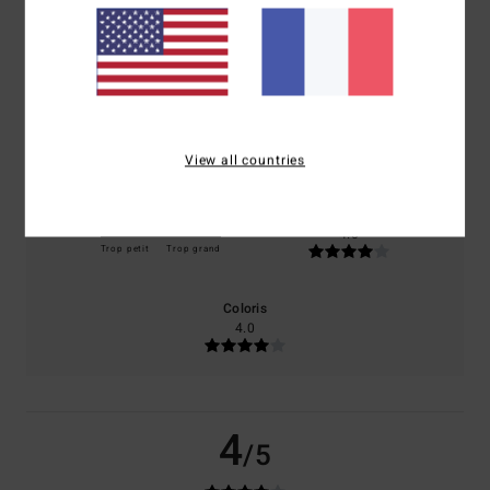
basé sur
1 avis vérifiés
depuis juin 2026
100% de nos clients recommandent ce produit
Confort
Rapport qualité / prix
4.0
4.0
View all countries
Taille
Matière
4.0
Trop petit
Trop grand
Coloris
4.0
4
/5