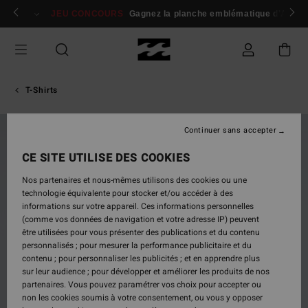
Passer
 membres
Se connecter / s'inscrire
JEU CONCOURS
Gagnez la planche emblématique d'Andy I
à
l'information
sur
le
produit
T-Shirts
Continuer sans accepter
NOUVEAUTÉ
CE SITE UTILISE DES COOKIES
Nos partenaires et nous-mêmes utilisons des cookies ou une
technologie équivalente pour stocker et/ou accéder à des
informations sur votre appareil. Ces informations personnelles
(comme vos données de navigation et votre adresse IP) peuvent
être utilisées pour vous présenter des publications et du contenu
personnalisés ; pour mesurer la performance publicitaire et du
contenu ; pour personnaliser les publicités ; et en apprendre plus
sur leur audience ; pour développer et améliorer les produits de nos
partenaires. Vous pouvez paramétrer vos choix pour accepter ou
non les cookies soumis à votre consentement, ou vous y opposer