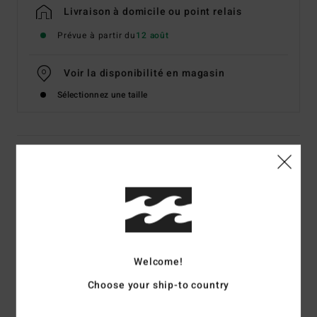
Livraison à domicile ou point relais
Prévue à partir du
12 août
Voir la disponibilité en magasin
Sélectionnez une taille
Details & caractéristiques
T-Shirt manches courtes Beige Homme
Style
EBYZT00593
Code couleur
oat
Caractéristiques
Welcome!
Matière :
jersey de coton [160 g/m2]
Choose your ship-to country
Coupe :
Premium
Col rond