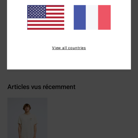
Sérigraphie poitrine et dos
Étiquette tissée Billabong
Composition
[Matière principale] 100% coton biologique
Traçabilité du produit (Loi Agec)
View all countries
Livraison & Retours
Articles vus récemment