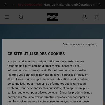
Passer
 membres
Se connecter / s'inscrire
JEU CONCOURS
Gagnez la planche emblématique d'Andy I
à
l'information
sur
le
produit
Continuer sans accepter
CE SITE UTILISE DES COOKIES
Nos partenaires et nous-mêmes utilisons des cookies ou une
technologie équivalente pour stocker et/ou accéder à des
informations sur votre appareil. Ces informations personnelles
(comme vos données de navigation et votre adresse IP) peuvent
être utilisées pour vous présenter des publications et du contenu
personnalisés ; pour mesurer la performance publicitaire et du
contenu ; pour personnaliser les publicités ; et en apprendre plus
sur leur audience ; pour développer et améliorer les produits de nos
partenaires. Vous pouvez paramétrer vos choix pour accepter ou
non les cookies soumis à votre consentement, ou vous y opposer