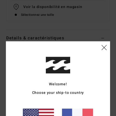
Voir la disponibilité en magasin
Sélectionnez une taille
Details & caractéristiques
Haut de bikini bralette Multi Femme
Style
ABJX300941
Code couleur
mul
Caractéristiques
Collection :
Collection Sungazers
Welcome!
Matière :
Matière douce et stretch en polyester polyester
Choose your ship-to country
et élasthanne
Forme :
forme bralette
Col :
col rond
Bretelles :
réglables avec anneau et système de