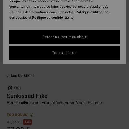
lorsque les cookies concernés ne relèvent pas de votre
consentement (tels que certains cookies de mesure d’audience).
Pour plus d'informations, consultez notre :
Politique d'utilisation
des cookies
et
Politique de confidentialité
Personnaliser mes choix
Tout accepter
Bas De Bikini
ÉCO
Sunkissed Hike
Bas de bikini à couvrance échancrée Violet Femme
ECO-BONUS
45,95 €
50%