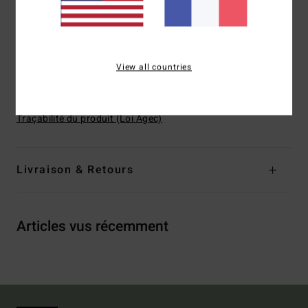
Échancrure :
modèle échancré sur la jambe
Fermeture :
fermeture fixe
Logo :
plaque en métal
View all countries
Composition
[Matière principale] 96% nylon recyclé, 4%
élasthanne
Traçabilité du produit (Loi Agec)
Livraison & Retours
Articles vus récemment