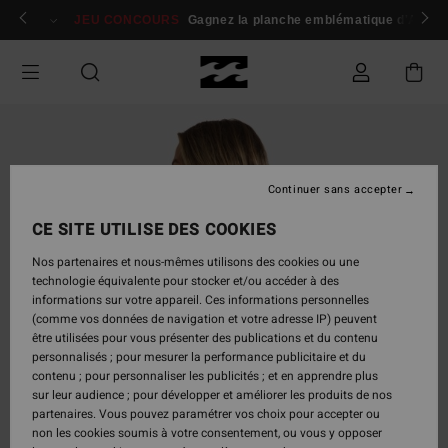
Passer
 membres
Se connecter / s'inscrire
JEU CONCOURS
Gagnez la planche emblématique d'Andy I
à
l'information
sur
le
produit
Continuer sans accepter
CE SITE UTILISE DES COOKIES
Nos partenaires et nous-mêmes utilisons des cookies ou une
technologie équivalente pour stocker et/ou accéder à des
informations sur votre appareil. Ces informations personnelles
(comme vos données de navigation et votre adresse IP) peuvent
être utilisées pour vous présenter des publications et du contenu
personnalisés ; pour mesurer la performance publicitaire et du
contenu ; pour personnaliser les publicités ; et en apprendre plus
sur leur audience ; pour développer et améliorer les produits de nos
partenaires. Vous pouvez paramétrer vos choix pour accepter ou
non les cookies soumis à votre consentement, ou vous y opposer