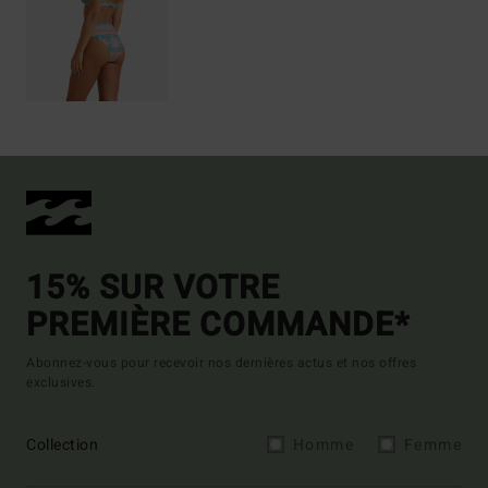
15% SUR VOTRE
PREMIÈRE COMMANDE*
Abonnez-vous pour recevoir nos dernières actus et nos offres
exclusives.
Collection
Homme
Femme