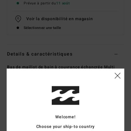
Prévue à partir du
11 août
Voir la disponibilité en magasin
Sélectionnez une taille
Details & caractéristiques
Bas de maillot de bain à couvrance échancrée Multi
Femme
Style
UBJX400610
Code couleur
mul
Caractéristiques
Matière :
Matière douce et stretch avec 78% de nylon
Welcome!
recyclé et 22% d'élasthanne
Coupe :
Coupe Maui
Choose your ship-to country