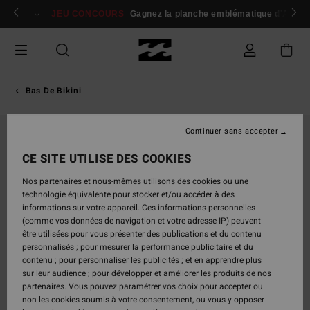
Passer
 membres
Se connecter / s'inscrire
JEU CONCOURS
Gagnez la planche emblématique d'Andy I
à
l'information
sur
le
produit
Bas De Bikini
Continuer sans accepter
CE SITE UTILISE DES COOKIES
Nos partenaires et nous-mêmes utilisons des cookies ou une
technologie équivalente pour stocker et/ou accéder à des
informations sur votre appareil. Ces informations personnelles
(comme vos données de navigation et votre adresse IP) peuvent
être utilisées pour vous présenter des publications et du contenu
personnalisés ; pour mesurer la performance publicitaire et du
contenu ; pour personnaliser les publicités ; et en apprendre plus
sur leur audience ; pour développer et améliorer les produits de nos
partenaires. Vous pouvez paramétrer vos choix pour accepter ou
non les cookies soumis à votre consentement, ou vous y opposer