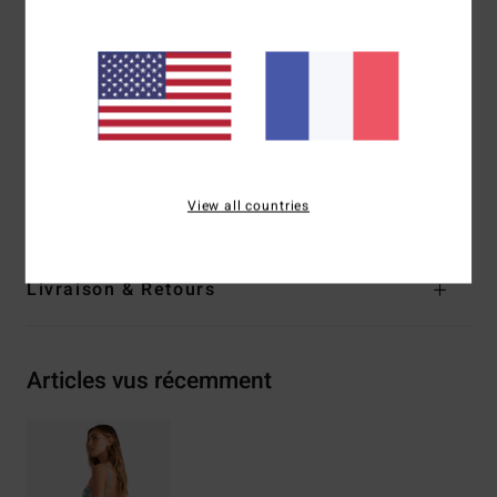
Taille :
taille haute
Système de fermeture :
pas de système fermeture
Couvrance :
couvrance échancrée
Logo :
plaque en métal
Composition
[Matière principale] 78% nylon recyclé, 22%
élasthanne
Traçabilité du produit (Loi Agec)
View all countries
Livraison & Retours
Articles vus récemment