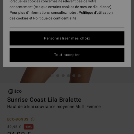
lorsque les cookies concernés ne relèvent pas de votre
consentement (tels que certains cookies de mesure d’audience).
Pour plus d'informations, consultez notre :
Politique d'utilisation
des cookies
et
Politique de confidentialité
Personnaliser mes choix
Tout accepter
ÉCO
Sunrise Coast Lila Bralette
Haut de bikini couvrance moyenne Multi Femme
ECO-BONUS
49,95 €
50%