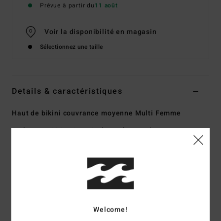
Prévue à partir du
11 août
Voir la disponibilité en magasin
Sélectionnez une taille
Details & caractéristiques
Haut de bikini couvrance moyenne Multi Femme
Style
UBJX300672
Code couleur
mul
Caractéristiques
Matière :
Matière douce et stretch avec 78% de nylon
recyclé et 22% d'élasthanne
Forme :
Bralette Lila pour bonnets D
Welcome!
Encolure :
col V