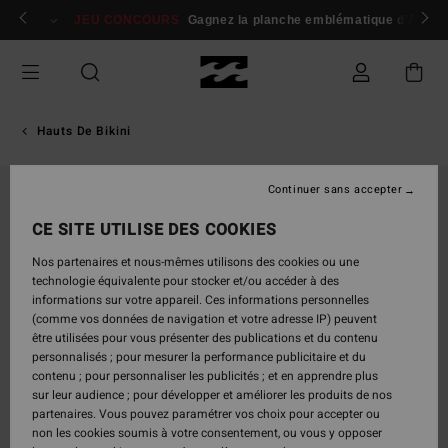
Passer
 membres
Se connecter / s'inscrire
JEU CONCOURS
Gagnez la planche emblématique d'Andy I
à
l'information
sur
le
produit
Hauts De Bikini
Continuer sans accepter
CE SITE UTILISE DES COOKIES
Nos partenaires et nous-mêmes utilisons des cookies ou une
technologie équivalente pour stocker et/ou accéder à des
informations sur votre appareil. Ces informations personnelles
(comme vos données de navigation et votre adresse IP) peuvent
être utilisées pour vous présenter des publications et du contenu
personnalisés ; pour mesurer la performance publicitaire et du
contenu ; pour personnaliser les publicités ; et en apprendre plus
sur leur audience ; pour développer et améliorer les produits de nos
partenaires. Vous pouvez paramétrer vos choix pour accepter ou
non les cookies soumis à votre consentement, ou vous y opposer