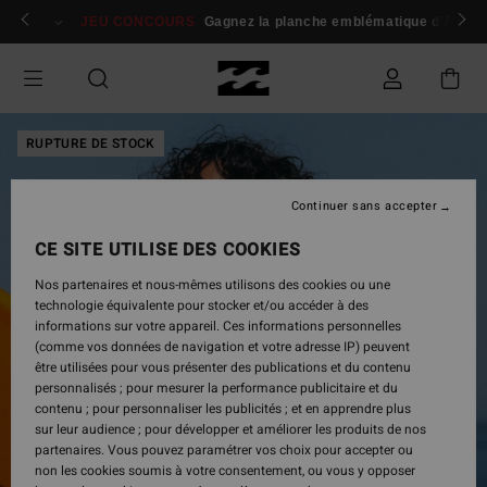
Passer
 membres
Se connecter / s'inscrire
JEU CONCOURS
Gagnez la planche emblématique d'Andy I
à
l'information
sur
le
produit
RUPTURE DE STOCK
Continuer sans accepter
CE SITE UTILISE DES COOKIES
Nos partenaires et nous-mêmes utilisons des cookies ou une
technologie équivalente pour stocker et/ou accéder à des
informations sur votre appareil. Ces informations personnelles
(comme vos données de navigation et votre adresse IP) peuvent
être utilisées pour vous présenter des publications et du contenu
personnalisés ; pour mesurer la performance publicitaire et du
contenu ; pour personnaliser les publicités ; et en apprendre plus
sur leur audience ; pour développer et améliorer les produits de nos
partenaires. Vous pouvez paramétrer vos choix pour accepter ou
non les cookies soumis à votre consentement, ou vous y opposer