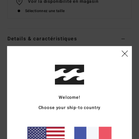
Voir la disponibilité en magasin
Sélectionnez une taille
Details & caractéristiques
Haut de maillot de bain à couvrance échancrée Multi
Femme
Style
UBJX300671
Code couleur
mul
Caractéristiques
Welcome!
Matière :
Matière douce et stretch avec 78% de nylon
recyclé et 22% d'élasthanne
Choose your ship-to country
Forme :
forme triangle
Encolure :
modèle dos nu à nouer sur la nuque
Rembourrage :
amovible
Bretelles :
Bretelles à nouer