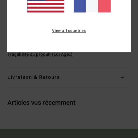
Fermeture :
liens à nouer dans le dos
Couvrance :
couvrance échancrée
Logo :
plaque en métal
View all countries
Composition
[Matière principale] 78% nylon recyclé, 22%
élasthanne
Traçabilité du produit (Loi Agec)
Livraison & Retours
Articles vus récemment