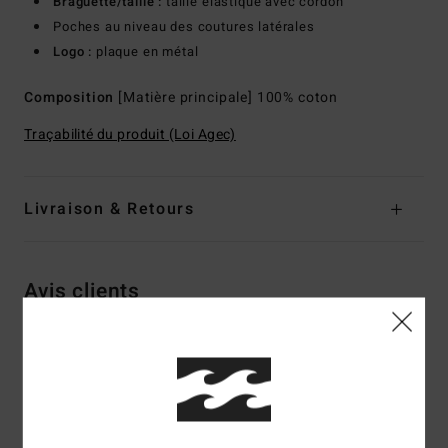
Braguette/taille :
taille élastique avec cordon
Poches au niveau des coutures latérales
Logo :
plaque en métal
Composition
[Matière principale] 100% coton
Traçabilité du produit (Loi Agec)
Livraison & Retours
Avis clients
Note moyenne
5.0
/5