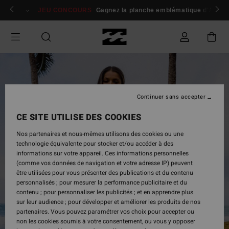
Passer
 membres
Se connecter / s'inscrire
JEU CONCOURS
Gagnez la planche emblématique d'Andy I
à
l'information
sur
le
produit
Continuer sans accepter
CE SITE UTILISE DES COOKIES
Nos partenaires et nous-mêmes utilisons des cookies ou une
technologie équivalente pour stocker et/ou accéder à des
informations sur votre appareil. Ces informations personnelles
(comme vos données de navigation et votre adresse IP) peuvent
être utilisées pour vous présenter des publications et du contenu
personnalisés ; pour mesurer la performance publicitaire et du
contenu ; pour personnaliser les publicités ; et en apprendre plus
sur leur audience ; pour développer et améliorer les produits de nos
partenaires. Vous pouvez paramétrer vos choix pour accepter ou
non les cookies soumis à votre consentement, ou vous y opposer