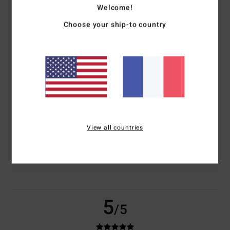
Welcome!
basé sur
2 avis vérifiés
depuis octobre 2025
Choose your ship-to country
100% de nos clients recommandent ce produit
Confort
Rapport qualité / prix
5.0
5.0
Taille
Matière
5.0
Trop petit
Trop grand
View all countries
Coloris
5.0
5
/5