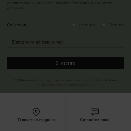
Abonnez-vous pour recevoir nos dernières actus et nos offres
exclusives.
Collection
Homme
Femme
S'inscrire
(*) Offre valable en ligne pour les nouveaux inscrits - Conditions détaillées
disponibles dans l'email de bienvenue
Trouver un magasin
Contactez nous