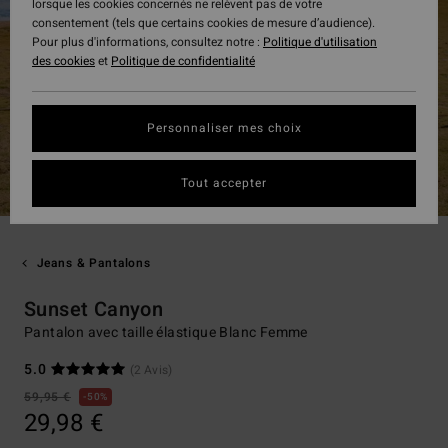
lorsque les cookies concernés ne relèvent pas de votre
consentement (tels que certains cookies de mesure d’audience).
Pour plus d'informations, consultez notre :
Politique d'utilisation
des cookies
et
Politique de confidentialité
Personnaliser mes choix
Tout accepter
Jeans & Pantalons
Sunset Canyon
Pantalon avec taille élastique Blanc Femme
5.0
(2 Avis)
59,95 €
50%
29,98 €