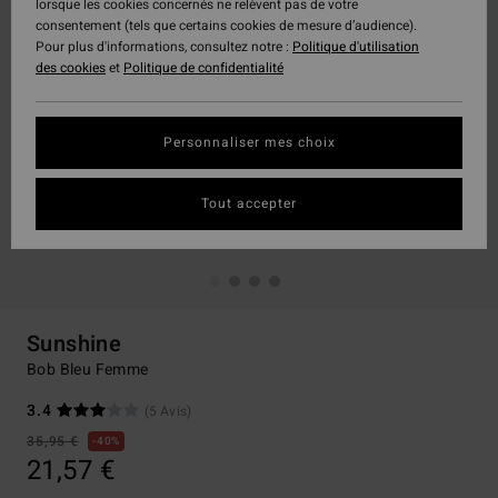
lorsque les cookies concernés ne relèvent pas de votre
consentement (tels que certains cookies de mesure d’audience).
Pour plus d'informations, consultez notre :
Politique d'utilisation
des cookies
et
Politique de confidentialité
Personnaliser mes choix
Tout accepter
Sunshine
Bob Bleu Femme
3.4
(5 Avis)
35,95 €
40%
21,57 €