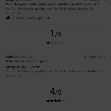
Produit mignon malheureusement la couleur ne m’allait pas au teint
Confort
: 5
Rapport qualité / prix
: 5
Taille
: Grand
Matière
: 5
/5
/5
/5
Coloris
: 4
/5
Je recommande ce produit
1
/5
Sabine
25 juin 2026
Achat vérifié
Matériaux incorrects indiqués !
Afficher original - Deutsch
Confort
: 4
Rapport qualité / prix
: 2
Taille
: Taille parfaite
Matière
: 1
/5
/5
/5
Coloris
: 5
/5
4
/5