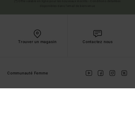
(*) Offre valable en ligne pour les nouveaux inscrits - Conditions détaillées
disponibles dans l'email de bienvenue
Trouver un magasin
Contactez nous
Communauté Femme
AIDE
BILLABONG