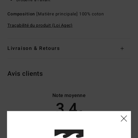
Composition
[Matière principale] 100% coton
Traçabilité du produit (Loi Agec)
Livraison & Retours
Avis clients
Note moyenne
3.4
/5
basé sur
5 avis vérifiés
depuis mars 2026
60% de nos clients recommandent ce produit