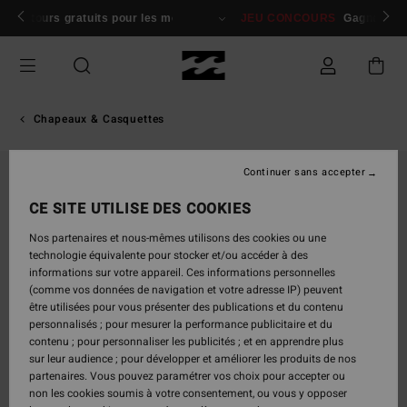
Passer
 membres
Se connecter / s'inscrire
JEU CONCOURS
Gagnez la planche emblématique d'Andy I
à
l'information
sur
le
produit
Chapeaux & Casquettes
Continuer sans accepter
CE SITE UTILISE DES COOKIES
Nos partenaires et nous-mêmes utilisons des cookies ou une
technologie équivalente pour stocker et/ou accéder à des
informations sur votre appareil. Ces informations personnelles
(comme vos données de navigation et votre adresse IP) peuvent
être utilisées pour vous présenter des publications et du contenu
personnalisés ; pour mesurer la performance publicitaire et du
contenu ; pour personnaliser les publicités ; et en apprendre plus
sur leur audience ; pour développer et améliorer les produits de nos
partenaires. Vous pouvez paramétrer vos choix pour accepter ou
non les cookies soumis à votre consentement, ou vous y opposer