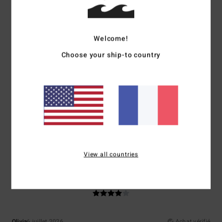
Confort
Rapport qualité / prix
4.4
3.8
Welcome!
Choose your ship-to country
Taille
Matière
3.8
Trop petit
Trop grand
Coloris
4.6
View all countries
4
/5
Olivia
6 juillet 2026
Achat vérifié